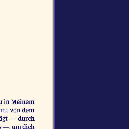
 du in Meinem
ommt von dem
lägt — durch
s —, um dich