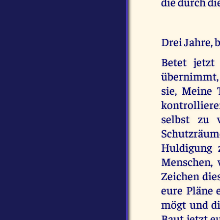
die durch d
Drei Jahre, 
Betet jetz
übernimmt, 
sie, Meine 
kontrollie
selbst zu 
Schutzräume
Huldigung z
Menschen, w
Zeichen die
eure Pläne e
mögt und di
Baut jetzt e