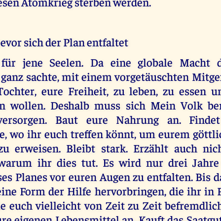
iesen Atomkrieg sterben werden.
bevor sich der Plan entfaltet
t für jene Seelen. Da eine globale Macht 
ganz sachte, mit einem vorgetäuschten Mitge
Tochter, eure Freiheit, zu leben, zu essen u
ren wollen. Deshalb muss sich Mein Volk be
versorgen. Baut eure Nahrung an. Findet 
, wo ihr euch treffen könnt, um eurem göttli
u erweisen. Bleibt stark. Erzählt auch nic
arum ihr dies tut. Es wird nur drei Jahre
ses Planes vor euren Augen zu entfalten. Bis 
ine Form der Hilfe hervorbringen, die ihr in 
e euch vielleicht von Zeit zu Zeit befremdli
ure eigenen Lebensmittel an. Kauft das Saatgut,