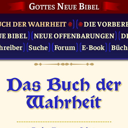
Gottes Neue Bibel
UCH DER WAHRHEIT
DIE VOR­BER
UE BIBEL
NEUE OFFENBARUNGEN
D
hreiber
Suche
Forum
E-Book
Büch
Das Buch der
Wahrheit