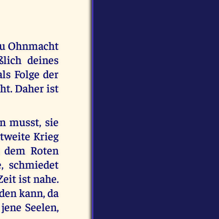
l du Ohnmacht
ßlich deines
als Folge der
t. Daher ist
n musst, sie
ltweite Krieg
on dem Roten
e, schmiedet
eit ist nahe.
rden kann, da
 jene Seelen,