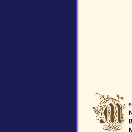
M
e
N
B
M