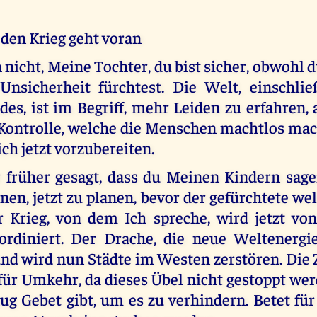
 den Krieg geht voran
 nicht, Meine Tochter, du bist sicher, obwoh
Unsicherheit fürchtest. Die Welt, einschlie
es, ist im Begriff, mehr Leiden zu erfahren, 
Kontrolle, welche die Menschen machtlos mach
ich jetzt vorzubereiten.
r früher gesagt, dass du Meinen Kindern sage
nen, jetzt zu planen, bevor der gefürchtete we
r Krieg, von dem Ich spreche, wird jetzt v
rdiniert. Der Drache, die neue Weltenergi
und wird nun Städte im Westen zerstören. Die Z
 für Umkehr, da dieses Übel nicht gestoppt we
ug Gebet gibt, um es zu verhindern. Betet für