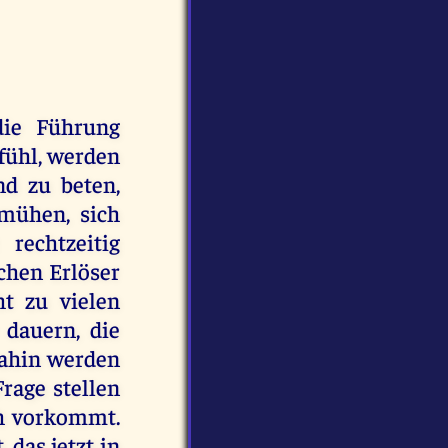
die Führung
fühl, werden
nd zu beten,
mühen, sich
rechtzeitig
chen Erlöser
ht zu vielen
 dauern, die
dahin werden
Frage stellen
ch vorkommt.
 das jetzt in