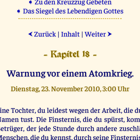
➧ Zu den Kreuzzug Gebeten
➧ Das Siegel des Lebendigen Gottes
Zurück
|
Inhalt
|
Weiter
⮜
⮞
- Kapitel 18 -
Warnung vor einem Atomkrieg.
Dienstag, 23. November 2010, 3:00 Uhr
ine Tochter, du leidest wegen der Arbeit, die
amen tust. Die Finsternis, die du spürst, k
etrüger, der jede Stunde durch andere zusch
enschen, die du kennst, durch seine Finsterni