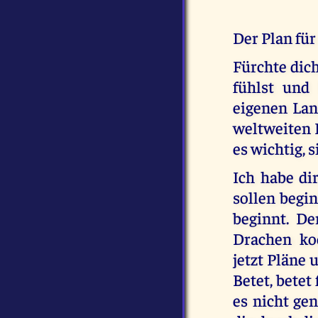
Der Plan für
Fürchte dich
fühlst und 
eigenen Land
weltweiten 
es wichtig, s
Ich habe di
sollen begin
beginnt. De
Drachen koo
jetzt Pläne 
Betet, betet
es nicht gen