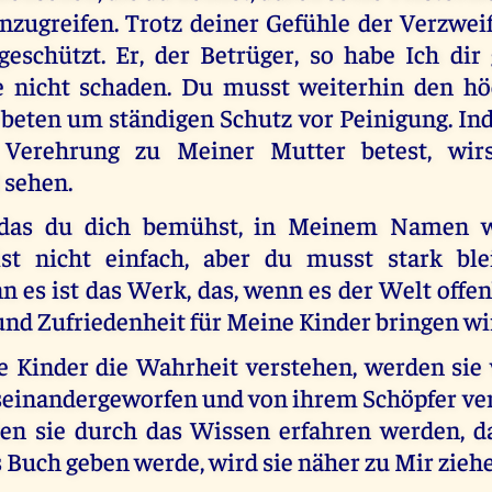
nzugreifen. Trotz deiner Gefühle der Verzweif
geschützt. Er, der Betrüger, so habe Ich dir
e nicht schaden. Du musst weiterhin den hö
beten um ständigen Schutz vor Peinigung. In
 Verehrung zu Meiner Mutter betest, wir
 sehen.
das du dich bemühst, in Meinem Namen w
ist nicht einfach, aber du musst stark bl
n es ist das Werk, das, wenn es der Welt off
 und Zufriedenheit für Meine Kinder bringen wi
Kinder die Wahrheit verstehen, werden sie 
useinandergeworfen und von ihrem Schöpfer ver
den sie durch das Wissen erfahren werden, d
 Buch geben werde, wird sie näher zu Mir zieh