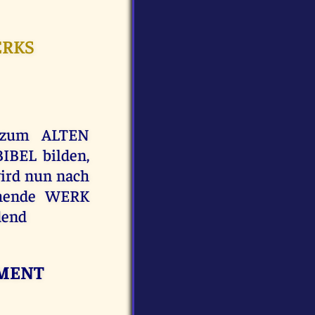
ERKS
 zum ALTEN
IBEL bilden,
wird nun nach
hende WERK
dend
AMENT