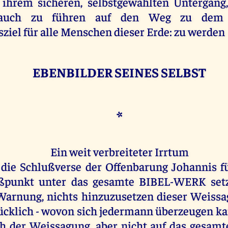
 ihrem sicheren, selbstgewählten Untergang
 auch zu führen auf den Weg zu dem 
ziel für alle Menschen dieser Erde: zu werden
EBENBILDER SEINES SELBST
*
Ein weit verbreiteter Irrtum
ß die Schlußverse der Offenbarung Johannis fü
ßpunkt unter das gesamte BIBEL-WERK setz
arnung, nichts hinzuzusetzen dieser Weissa
ücklich - wovon sich jedermann überzeugen k
ch der Weissagung, aber nicht auf das gesa