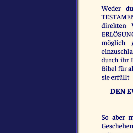
Weder d
TESTAMENT
direkten
ERLÖSUN
möglich
einzuschla
durch ihr
Bibel für a
sie erfüllt
DEN E
So aber 
Geschehen 