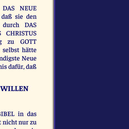
h DAS NEUE
 daß sie den
r durch DAS
 CHRISTUS
eg zu GOTT
 selbst hätte
ndigste Neue
nis dafür, daß
 WILLEN
IBEL in das
 nicht nur zu