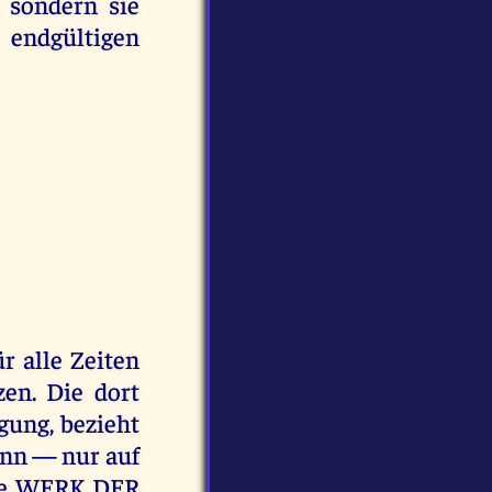
, sondern sie
endgültigen
r alle Zeiten
en. Die dort
gung, bezieht
ann — nur auf
mte WERK DER