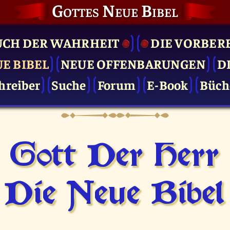
Gottes Neue Bibel
UCH DER WAHRHEIT
DIE VOR­BER
UE BIBEL
NEUE OFFENBARUNGEN
D
hreiber
Suche
Forum
E-Book
Büch
Gott Der Herr
Die Neue Bibel