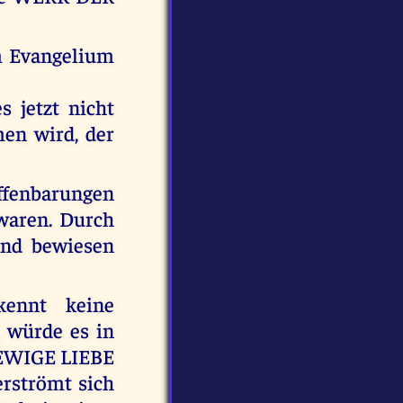
im Evangelium
s jetzt nicht
men wird, der
Offenbarungen
waren. Durch
und bewiesen
ennt keine
 würde es in
 EWIGE LIEBE
erströmt sich