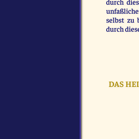
durch die
unfaßliche
selbst zu
durch diese
DAS HEI