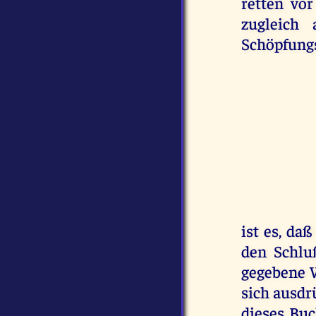
retten vor
zugleich
Schöpfungs
ist es, da
den Schlu
gegebene W
sich ausdr
dieses Bu