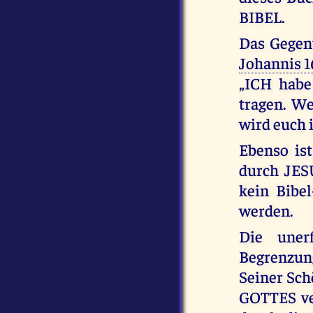
BIBEL.
Das Gegent
Johannis 1
„ICH habe 
tragen. We
wird euch i
Ebenso ist
durch JES
kein Bibe
werden.
Die uner
Begrenzun
Seiner Sc
GOTTES ver