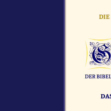
DIE
DER BIBEL 
DA