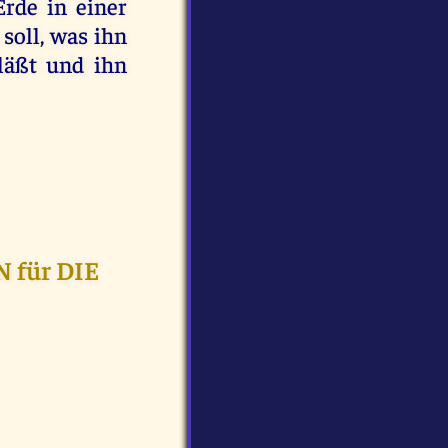
rde in einer
soll, was ihn
läßt und ihn
 für DIE