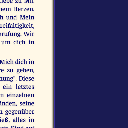
Liebe zu Mir
einem Herzen.
Ich und Mein
eifaltigkeit,
erufung. Wir
, um dich in
Mich dich in
e zu geben,
nung“. Diese
ein letztes
em einzelnen
ünden, seine
ch gegenüber
ß, alles in
ein Kind auf