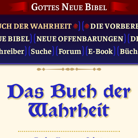
Gottes Neue Bibel
UCH DER WAHRHEIT
DIE VOR­BER
UE BIBEL
NEUE OFFENBARUNGEN
D
hreiber
Suche
Forum
E-Book
Büch
Das Buch der
Wahrheit