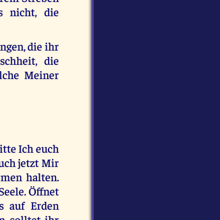
s nicht, die
ngen, die ihr
chheit, die
lche Meiner
tte Ich euch
ch jetzt Mir
rmen halten.
Seele. Öffnet
s auf Erden
 solltet ihr