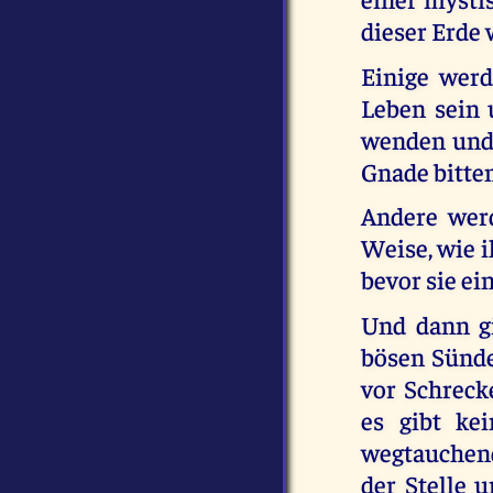
dieser Erde
Einige werd
Leben sein 
wenden und
Gnade bitten
Andere werd
Weise, wie i
bevor sie ei
Und dann gi
bösen Sünde
vor Schrecke
es gibt ke
wegtauchend 
der Stelle 