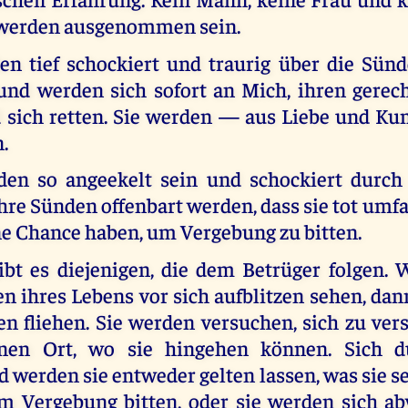
 werden ausgenommen sein.
en tief schockiert und traurig über die Sün
und werden sich sofort an Mich, ihren gerech
 sich retten. Sie werden — aus Liebe und 
.
en so angeekelt sein und schockiert durch
hre Sünden offenbart werden, dass sie tot umf
ne Chance haben, um Vergebung zu bitten.
bt es diejenigen, die dem Betrüger folgen. 
n ihres Lebens vor sich aufblitzen sehen, dan
n fliehen. Sie werden versuchen, sich zu ver
inen Ort, wo sie hingehen können. Sich 
werden sie entweder gelten lassen, was sie s
um Vergebung bitten, oder sie werden sich 