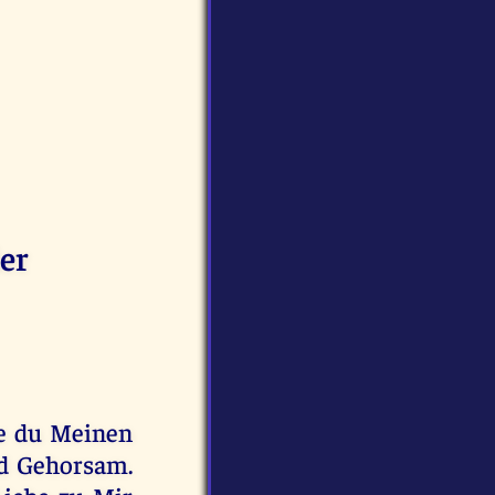
er
ie du Meinen
d Gehorsam.