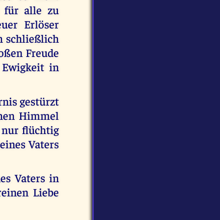
 für alle zu
euer Erlöser
h schließlich
roßen Freude
 Ewigkeit in
nis gestürzt
chen Himmel
nur flüchtig
eines Vaters
es Vaters in
reinen Liebe