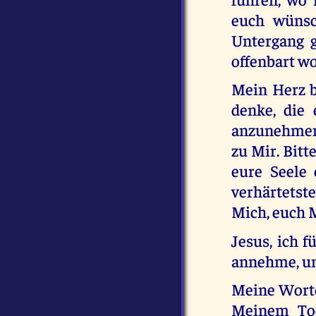
euch wünsc
Untergang g
offenbart wo
Mein Herz b
denke, die
anzunehmen.
zu Mir. Bitt
eure Seele 
verhärtetste
Mich, euch 
Jesus, ich f
annehme, und
Meine Worte
Meinem Tod