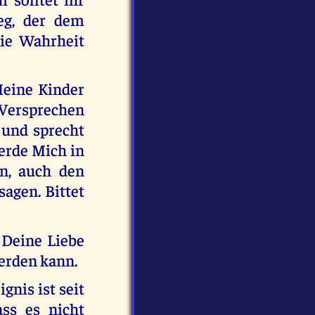
eg, der dem
die Wahrheit
Meine Kinder
Versprechen
 und sprecht
werde Mich in
en, auch den
sagen. Bittet
h Deine Liebe
werden kann.
nis ist seit
ss es nicht