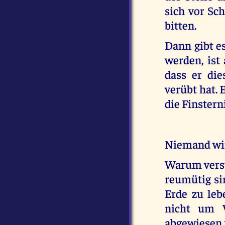
sich vor Sc
bitten.
Dann gibt e
werden, ist
dass er di
verübt hat. 
die Finstern
Niemand wir
Warum verst
reumütig s
Erde zu le
nicht um 
abgewiesen 