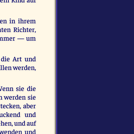
den in ihrem
ten Richter,
Kummer — um
 die Art und
allen werden,
Wenn sie die
n werden sie
stecken, aber
duckend und
ehen, und auf
abwenden und