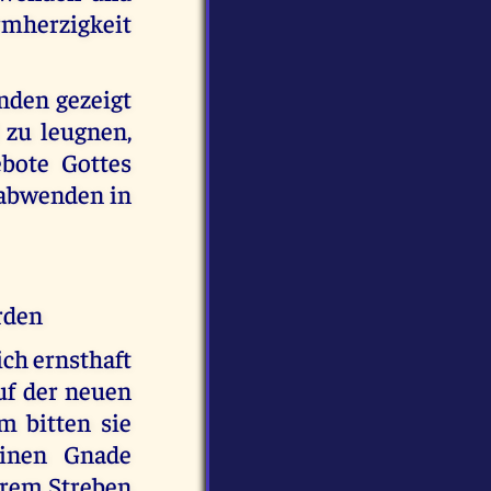
rmherzigkeit
nden gezeigt
 zu leugnen,
bote Gottes
h abwenden in
rden
ch ernsthaft
f der neuen
 bitten sie
inen Gnade
hrem Streben