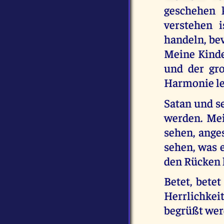
geschehen k
verstehen i
handeln, bev
Meine Kinde
und der gro
Harmonie le
Satan und s
werden. Me
sehen, ange
sehen, was 
den Rücken 
Betet, bete
Herrlichkei
begrüßt wer