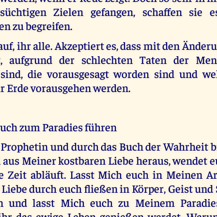
süchtigen Zielen gefangen, schaffen sie e
n zu begreifen.
auf, ihr alle. Akzeptiert es, dass mit den Änderu
t, aufgrund der schlechten Taten der Mens
 sind, die vorausgesagt worden sind und we
r Erde vorausgehen werden.
euch zum Paradies führen
 Prophetin und durch das Buch der Wahrheit bi
 aus Meiner kostbaren Liebe heraus, wendet eu
ie Zeit abläuft. Lasst Mich euch in Meinen A
Liebe durch euch fließen in Körper, Geist und 
n und lasst Mich euch zu Meinem Paradie
ihr das ewige Leben genießen werdet. Warum