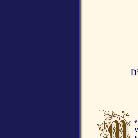
D
M
e
W