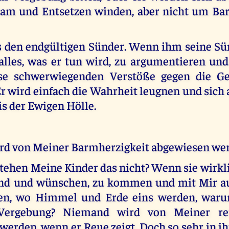
ham und Entsetzen winden, aber nicht um Ba
s den endgültigen Sünder. Wenn ihm seine Sü
 alles, was er tun wird, zu argumentieren und
ese schwerwiegenden Verstöße gegen die Ge
Er wird einfach die Wahrheit leugnen und sic
is der Ewigen Hölle.
d von Meiner Barmherzigkeit abgewiesen we
ehen Meine Kinder das nicht? Wenn sie wirkli
ind und wünschen, zu kommen und mit Mir au
ben, wo Himmel und Erde eins werden, warum
Vergebung? Niemand wird von Meiner re
werden, wenn er Reue zeigt. Doch so sehr in i