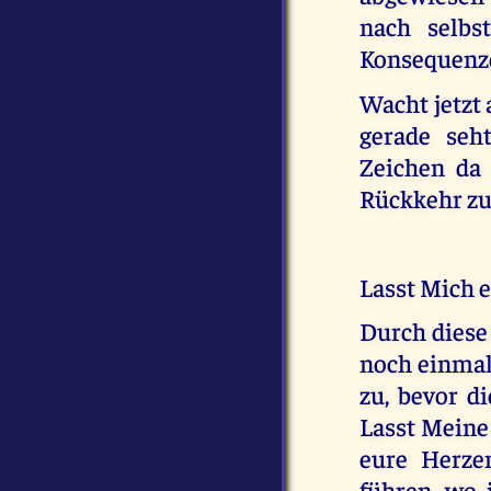
nach selbst
Konsequenze
Wacht jetzt 
gerade seh
Zeichen da
Rückkehr zu
Lasst Mich 
Durch diese
noch einmal
zu, bevor d
Lasst Meine 
eure Herze
führen, wo 