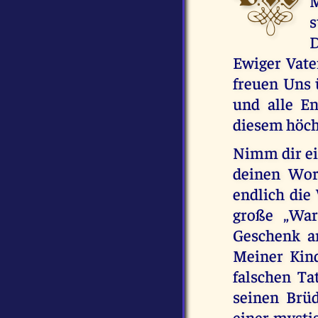
M
s
D
Ewiger Vater
freuen Uns 
und alle En
diesem höch
Nimm dir ei
deinen Wor
endlich die
große „War
Geschenk an
Meiner Kind
falschen Ta
seinen Brü
einer mysti