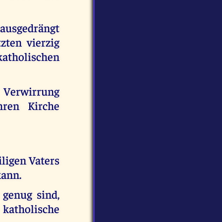
nausgedrängt
zten vierzig
katholischen
l Verwirrung
hren Kirche
iligen Vaters
kann.
 genug sind,
 katholische