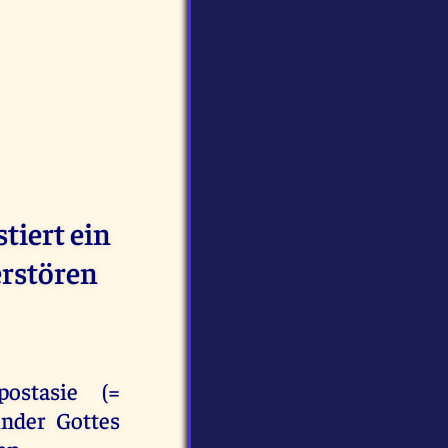
tiert ein
erstören
ostasie (=
inder Gottes