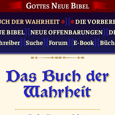
Gottes Neue Bibel
UCH DER WAHRHEIT
DIE VOR­BER
UE BIBEL
NEUE OFFENBARUNGEN
D
hreiber
Suche
Forum
E-Book
Büch
Das Buch der
Wahrheit