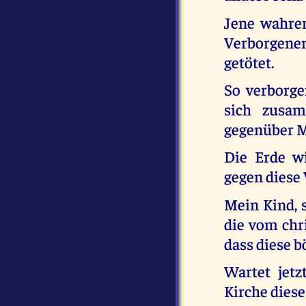
Jene wahre
Verborgenen
getötet.
So verborge
sich zusam
gegenüber M
Die Erde w
gegen diese
Mein Kind, 
die vom chr
dass diese 
Wartet jetz
Kirche dies