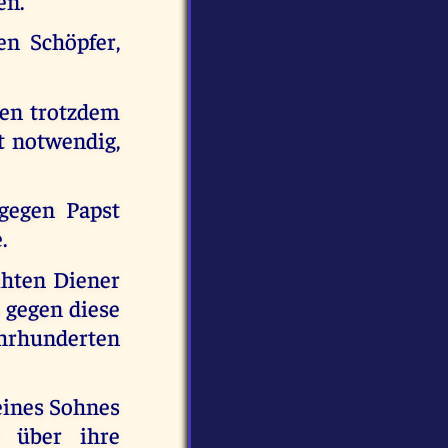
en.
en Schöpfer,
den trotzdem
et notwendig,
gegen Papst
.
ihten Diener
s gegen diese
hrhunderten
eines Sohnes
 über ihre