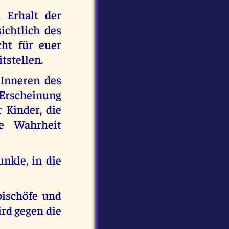
 Erhalt der
ichtlich des
cht für euer
itstellen.
 Inneren des
 Erscheinung
 Kinder, die
e Wahrheit
nkle, in die
bischöfe und
rd gegen die