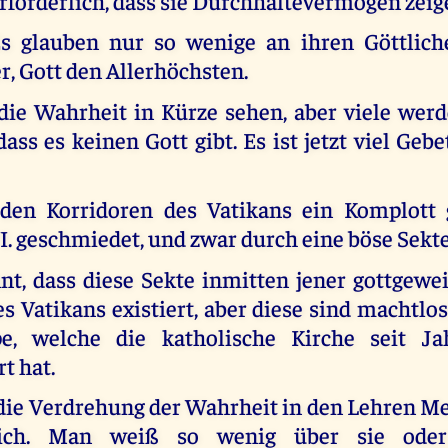
rforderlich, dass sie Durchhaltevermögen zeig
s glauben nur so wenige an ihren Göttlich
, Gott den Allerhöchsten.
die Wahrheit in Kürze sehen, aber viele wer
ass es keinen Gott gibt. Es ist jetzt viel Geb
 den Korridoren des Vatikans ein Komplott 
. geschmiedet, und zwar durch eine böse Sekte
nnt, dass diese Sekte inmitten jener gottgewe
s Vatikans existiert, aber diese sind machtlo
e, welche die katholische Kirche seit Ja
t hat.
r die Verdrehung der Wahrheit in den Lehren M
tlich. Man weiß so wenig über sie oder