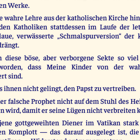
en Werke.
ie wahre Lehre aus der katholischen Kirche hi
en Katholiken stattdessen im Laufe der let
laue, verwässerte „Schmalspurversion“ der 
drängt.
h diese böse, aber verborgene Sekte so vie
 worden, dass Meine Kinder von der wa
t sind.
es ihnen nicht gelingt, den Papst zu vertreiben.
der falsche Prophet nicht auf dem Stuhl des He
 wird, damit er seine Lügen nicht verbreiten 
 jene gottgeweihten Diener im Vatikan stark
n Komplott — das darauf ausgelegt ist, die