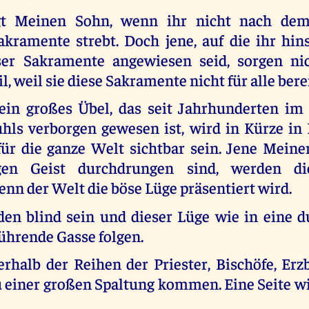
igt Meinen Sohn, wenn ihr nicht nach dem
akramente strebt. Doch jene, auf die ihr hins
ser Sakramente angewiesen seid, sorgen ni
l, weil sie diese Sakramente nicht für alle bere
ein großes Übel, das seit Jahrhunderten im
uhls verborgen gewesen ist, wird in Kürze in
für die ganze Welt sichtbar sein. Jene Meiner
gen Geist durchdrungen sind, werden di
nn der Welt die böse Lüge präsentiert wird.
en blind sein und dieser Lüge wie in eine du
ührende Gasse folgen.
erhalb der Reihen der Priester, Bischöfe, Erz
u einer großen Spaltung kommen. Eine Seite wi