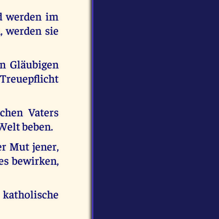
d werden im
, werden sie
en Gläubigen
reuepflicht
chen Vaters
Welt beben.
r Mut jener,
es bewirken,
 katholische