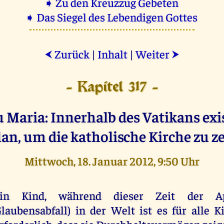
➧ Zu den Kreuzzug Gebeten
➧ Das Siegel des Lebendigen Gottes
Zurück
|
Inhalt
|
Weiter
⮜
⮞
- Kapitel 317 -
 Maria: Innerhalb des Vatikans exis
lan, um die katholische Kirche zu z
Mittwoch, 18. Januar 2012, 9:50 Uhr
ein Kind, während dieser Zeit der Ap
laubensabfall) in der Welt ist es für alle K