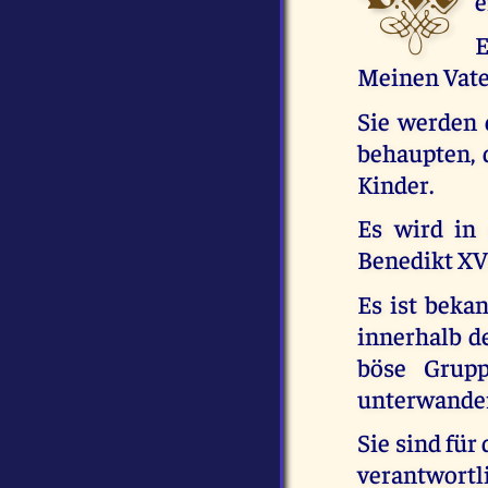
e
E
Meinen Vater
Sie werden 
behaupten, d
Kinder.
Es wird in
Benedikt XVI
Es ist beka
innerhalb de
böse Grupp
unterwander
Sie sind fü
verantwor