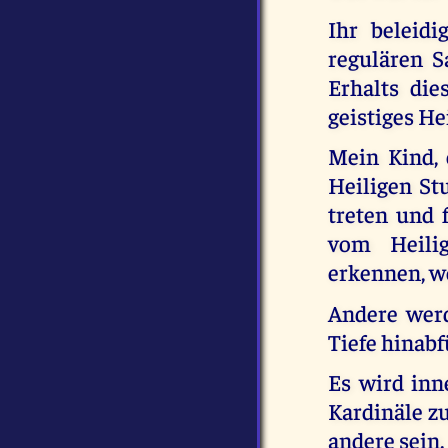
Ihr beleid
regulären S
Erhalts die
geistiges Hei
Mein Kind, 
Heiligen St
treten und 
vom Heili
erkennen, we
Andere werd
Tiefe hinabf
Es wird inn
Kardinäle z
andere sein.