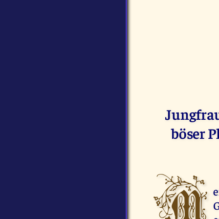
Jungfrau
böser P
M
G