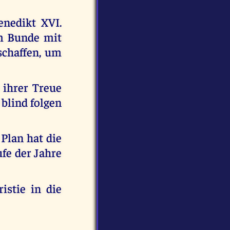
enedikt XVI.
im Bunde mit
schaffen, um
 ihrer Treue
blind folgen
 Plan hat die
fe der Jahre
istie in die