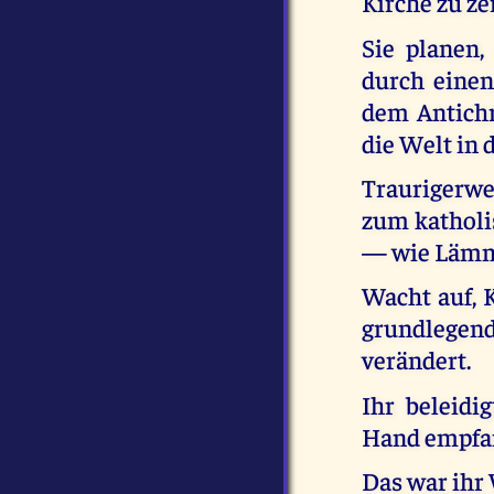
Kirche zu z
Sie planen,
durch einen
dem Antichr
die Welt in d
Traurigerwe
zum katholi
— wie Lämme
Wacht auf, K
grundlegend
verändert.
Ihr beleidi
Hand empfa
Das war ihr