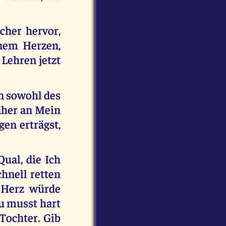
cher hervor,
nem Herzen,
 Lehren jetzt
n sowohl des
näher an Mein
en erträgst,
Qual, die Ich
chnell retten
 Herz würde
Du musst hart
Tochter. Gib