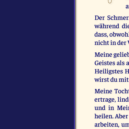
a
Der Schmerz
während di
dass, obwohl
nicht in der
Meine gelie
Geistes als 
Heiligstes 
wirst du mit
Meine Tochte
ertrage, lin
und in Mei
heilen. Aber
arbeiten, u