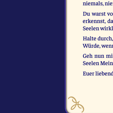
niemals, nie
Du warst vol
erkennst, d
Seelen wirk
Halte durch,
Würde, wenn
Geh nun mit
Seelen Mein
Euer liebend