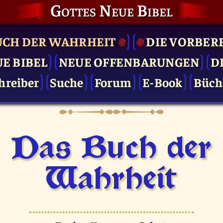
Gottes Neue Bibel
UCH DER WAHRHEIT
DIE VOR­BER
UE BIBEL
NEUE OFFENBARUNGEN
D
hreiber
Suche
Forum
E-Book
Büch
Das Buch der
Wahrheit