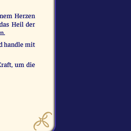
deinem Herzen
das Heil der
n.
nd handle mit
raft, um die