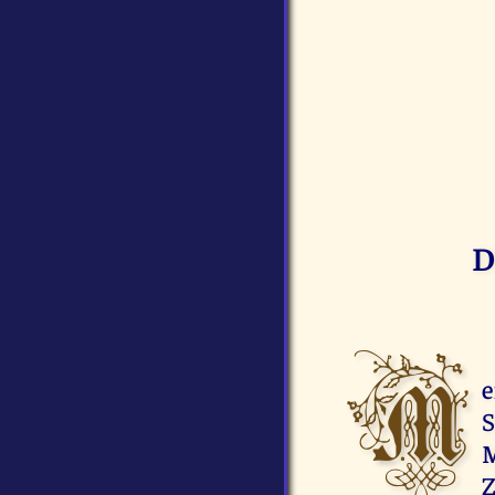
D
M
e
S
M
Z