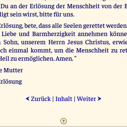
 Du an der Erlösung der Menschheit von der B
igt sein wirst, bitte für uns.
rlösung, bete, dass alle Seelen gerettet werd
e Liebe und Barmherzigkeit annehmen könne
 Sohn, unserem Herrn Jesus Christus, erwi
noch einmal kommt, um die Menschheit zu re
Heil zu ermöglichen. Amen. ”
te Mutter
Erlösung
Zurück
|
Inhalt
|
Weiter
⮜
⮞