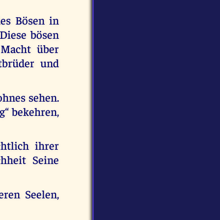
des Bösen in
 Diese bösen
 Macht über
tbrüder und
Sohnes sehen.
g“ bekehren,
htlich ihrer
hheit Seine
eren Seelen,