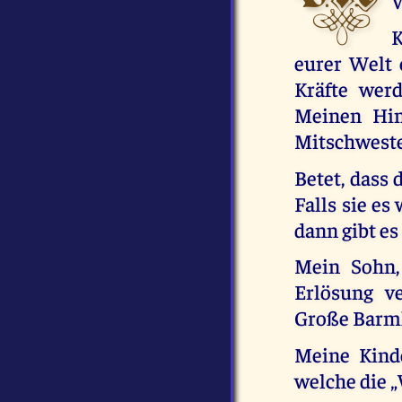
V
K
eurer Welt 
Kräfte wer
Meinen Him
Mitschweste
Betet, dass 
Falls sie e
dann gibt es
Mein Sohn, 
Erlösung v
Große Barmh
Meine Kinde
welche die 