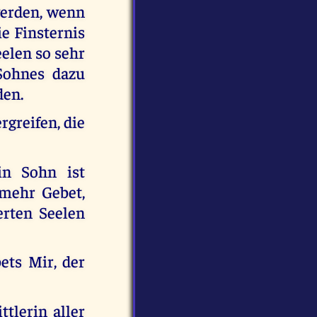
werden, wenn
e Finsternis
eelen so sehr
 Sohnes dazu
den.
rgreifen, die
in Sohn ist
 mehr Gebet,
erten Seelen
ets Mir, der
tlerin aller