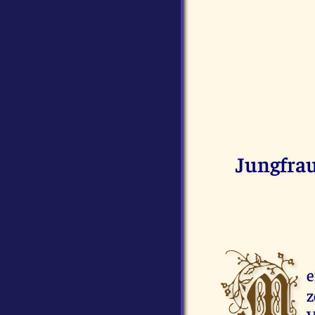
Jungfrau 
M
e
z