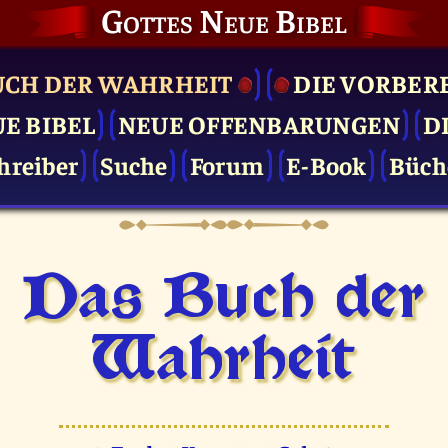
Gottes Neue Bibel
UCH DER WAHRHEIT
DIE VOR­BER
UE BIBEL
NEUE OFFENBARUNGEN
D
hreiber
Suche
Forum
E-Book
Büch
Das Buch der
Wahrheit