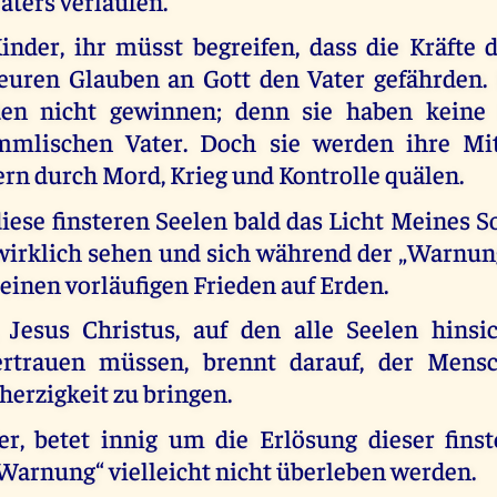
aters verlaufen.
inder, ihr müsst begreifen, dass die Kräfte 
euren Glauben an Gott den Vater gefährden.
den nicht gewinnen; denn sie haben keine
mlischen Vater. Doch sie werden ihre Mi
rn durch Mord, Krieg und Kontrolle quälen.
diese finsteren Seelen bald das Licht Meines 
s wirklich sehen und sich während der „Warnun
 einen vorläufigen Frieden auf Erden.
Jesus Christus, auf den alle Seelen hinsic
ertrauen müssen, brennt darauf, der Mensc
erzigkeit zu bringen.
r, betet innig um die Erlösung dieser finst
„Warnung“ vielleicht nicht überleben werden.