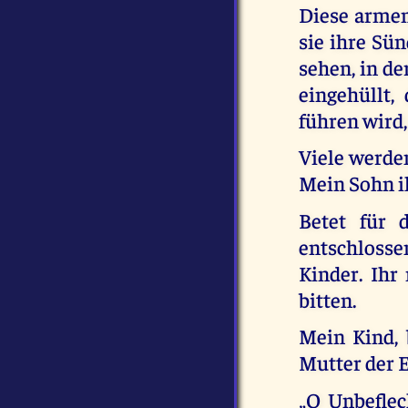
Diese armen
sie ihre Sü
sehen, in de
eingehüllt,
führen wird,
Viele werden
Mein Sohn i
Betet für 
entschlosse
Kinder. Ihr
bitten.
Mein Kind, 
Mutter der 
„O Unbeflec