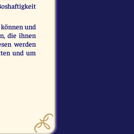
oshaftigkeit
en können und
n, die ihnen
esen werden
tten und um