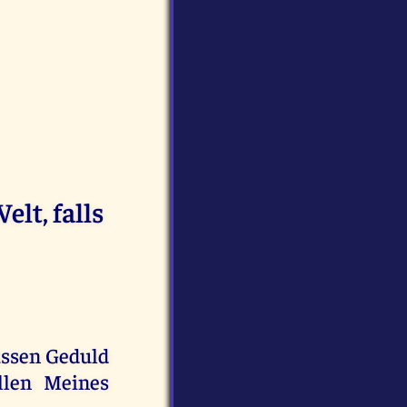
elt, falls
müssen Geduld
llen Meines