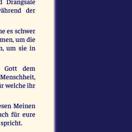
d Drangsale
während der
he es schwer
men, um die
, um sie in
u Gott dem
Menschheit,
ür welche ihr
iesen Meinen
ch für eure
spricht.