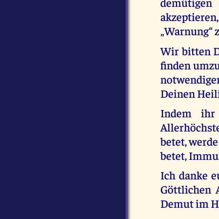
demütigen 
akzeptiere
„Warnung“ z
Wir bitten 
finden umz
notwendige
Deinen Heili
Indem ihr
Allerhöchs
betet, werde
betet, Immu
Ich danke e
Göttlichen
Demut im He