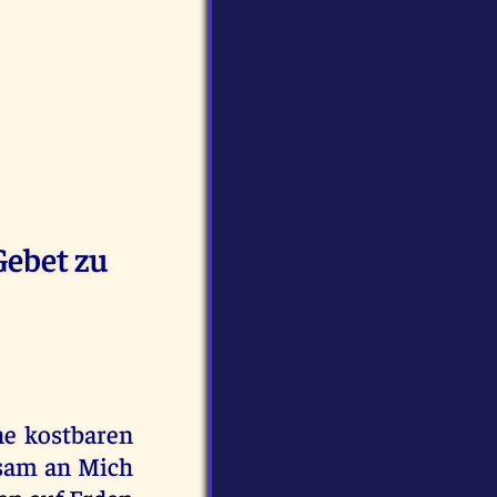
Gebet zu
ne kostbaren
nsam an Mich