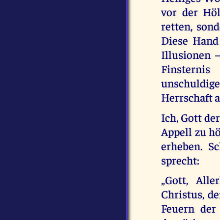
vor der Höl
retten, son
Diese Hand
Illusionen 
Finsterni
unschuldig
Herrschaft 
Ich, Gott d
Appell zu hö
erheben. S
sprecht:
„Gott, All
Christus, d
Feuern der