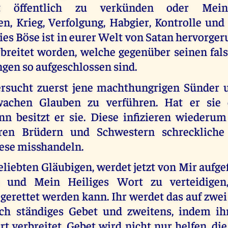
eit öffentlich zu verkünden oder Mein
n, Krieg, Verfolgung, Habgier, Kontrolle und
 dies Böse ist in eurer Welt von Satan hervorge
breitet worden, welche gegenüber seinen fals
gen so aufgeschlossen sind.
versucht zuerst jene machthungrigen Sünder 
achen Glauben zu verführen. Hat er sie 
ann besitzt er sie. Diese infizieren wiederu
hren Brüdern und Schwestern schreckliche
iese misshandeln.
eliebten Gläubigen, werdet jetzt von Mir aufge
 und Mein Heiliges Wort zu verteidigen
gerettet werden kann. Ihr werdet das auf zwei
rch ständiges Gebet und zweitens, indem ih
t verbreitet. Gebet wird nicht nur helfen, d