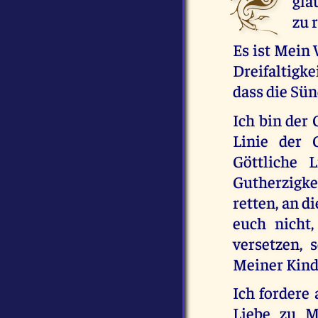
gla
zu 
Es ist Mein 
Dreifaltigke
dass die Sü
Ich bin der 
Linie der 
Göttliche 
Gutherzigkei
retten, an d
euch nicht,
versetzen,
Meiner Kinde
Ich fordere 
Liebe zu M