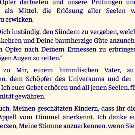
Opfer darbieten und unsere Prüfungen un
n, als Mittel, die Erlösung aller Seelen 
u erwirken.
Dich inständig, den Sündern zu vergeben, welc
ukehren und Deine barmherzige Güte anzuneh
n Opfer nach Deinem Ermessen zu erbringen
gen Augen zu retten.“
 zu Mir, eurem himmlischen Vater, z
ten, dem Schöpfer des Universums und der 
 Ich euer Gebet erhören und all jenen Seelen, f
nität gewähren.
uch, Meinen geschätzten Kindern, dass ihr d
 Appell vom Himmel anerkennt. Ich danke eu
rzen, Meine Stimme anzuerkennen, wenn Sie 