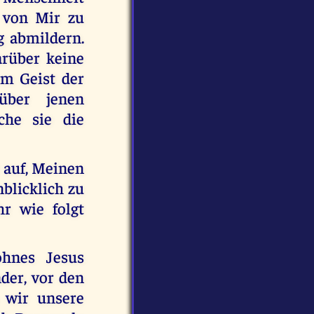
t von Mir zu
g abmildern.
rüber keine
em Geist der
über jenen
che sie die
 auf, Meinen
nblicklich zu
r wie folgt
ohnes Jesus
der, vor den
 wir unsere