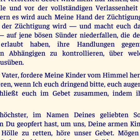
le und vor der vollständigen Verlassenhei
dern es wird auch Meine Hand der Züchtigun
 der Züchtigung wird — und macht euch da
— auf jene bösen Sünder niederfallen, die d
s erlaubt haben, ihre Handlungen gegen
en Abhängigen zu kontrollieren, über wel
ausüben.
er Vater, fordere Meine Kinder vom Himmel her
ren, wenn Ich euch dringend bitte, euch auge
chließt euch im Gebet zusammen, indem ih
erhöchster, im Namen Deines geliebten S
en Du geopfert hast, um uns, Deine armen Kin
 Hölle zu retten, höre unser Gebet. Mögen