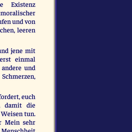
e Existenz
 moralischer
rufen und von
chen, leeren
und jene mit
erst einmal
m andere und
 Schmerzen,
fordert, euch
, damit die
 Weisen tun.
r Mein sehr
ie Menschheit