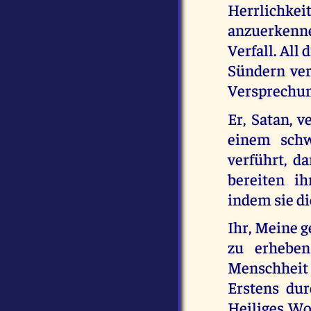
Herrlichk
anzuerkenne
Verfall. All
Sündern ver
Versprechun
Er, Satan, 
einem schw
verführt, d
bereiten i
indem sie d
Ihr, Meine g
zu erheben
Menschheit 
Erstens du
Heiliges Wor