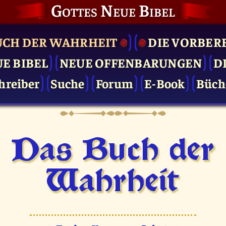
Gottes Neue Bibel
UCH DER WAHRHEIT
DIE VOR­BER
UE BIBEL
NEUE OFFENBARUNGEN
D
hreiber
Suche
Forum
E-Book
Büch
Das Buch der
Wahrheit