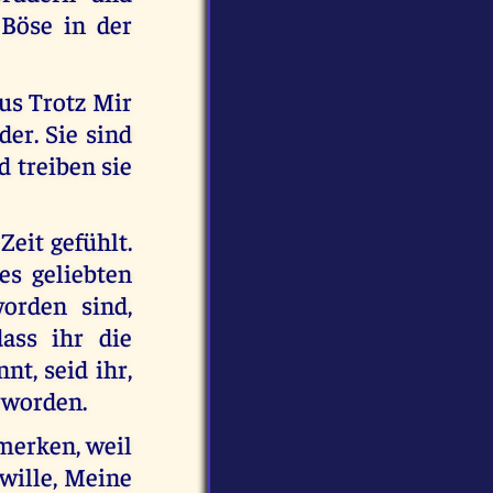
Böse in der
aus Trotz Mir
er. Sie sind
d treiben sie
Zeit gefühlt.
es geliebten
orden sind,
ass ihr die
nt, seid ihr,
geworden.
merken, weil
rwille, Meine