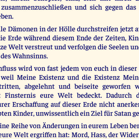
 zusammenzuschließen und sich gegen das 
eben.
le Dämonen in der Hölle durchstreifen jetzt 
ie Erde während diesem Ende der Zeiten, Kind
ze Welt verstreut und verfolgen die Seelen un
 des Wahnsinns.
fluss wird von fast jedem von euch in dieser 
, weil Meine Existenz und die Existenz Mein
tritten, abgelehnt und beiseite geworfen w
zt Finsternis eure Welt bedeckt. Dadurch d
er Erschaffung auf dieser Erde nicht anerken
ten Kinder, unwissentlich ein Ziel für Satan 
eine Reihe von Änderungen in eurem Leben be
eure Welt ergriffen hat: Mord, Hass, der Wide