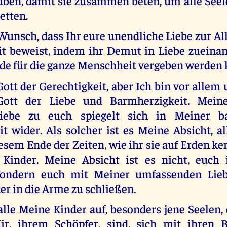
uben, damit sie zusammen beten, um alle Seel
retten.
Wunsch, dass Ihr eure unendliche Liebe zur Al
it beweist, indem ihr Demut in Liebe zueinan
nde für die ganze Menschheit vergeben werden 
Gott der Gerechtigkeit, aber Ich bin vor allem 
Gott der Liebe und Barmherzigkeit. Meine 
Liebe zu euch spiegelt sich in Meiner b
t wider. Als solcher ist es Meine Absicht, a
iesem Ende der Zeiten, wie ihr sie auf Erden ke
 Kinder. Meine Absicht ist es nicht, euch
 sondern euch mit Meiner umfassenden Lie
r in die Arme zu schließen.
alle Meine Kinder auf, besonders jene Seelen, 
ir, ihrem Schöpfer, sind, sich mit ihren 