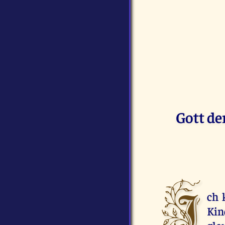
Gott de
I
ch 
Kin