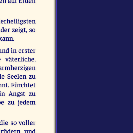
en auf Erden
lerheiligsten
der zeigt, so
kann.
und in erster
väterliche,
armherzigen
lle Seelen zu
nnt. Fürchtet
 in Angst zu
be zu jedem
die so voller
Brüdern und