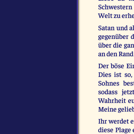
Schwestern
Welt zu erh
Satan und al
gegenüber d
über die gan
an den Rand
Der böse Ein
Dies ist so
Sohnes bes
sodass jet
Wahrheit eur
Meine gelieb
Ihr werdet 
diese Plage 