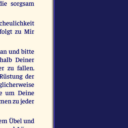
die sorgsam
scheulichkeit
folgt zu Mir
an und bitte
halb Deiner
 zu fallen.
Rüstung der
glicherweise
he um Deine
men zu jeder
sem Übel und