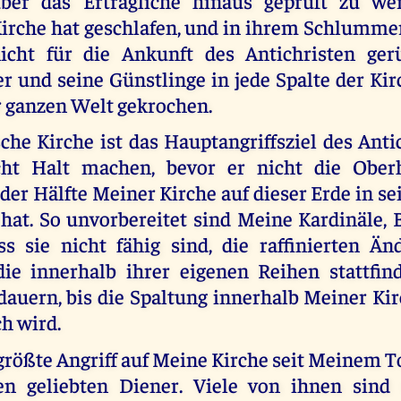
ber das Erträgliche hinaus geprüft zu we
irche hat geschlafen, und in ihrem Schlummer 
icht für die Ankunft des Antichristen ger
er und seine Günstlinge in jede Spalte der K
r ganzen Welt gekrochen.
che Kirche ist das Hauptangriffsziel des Ant
cht Halt machen, bevor er nicht die Ober
er Hälfte Meiner Kirche auf dieser Erde in s
at. So unvorbereitet sind Meine Kardinäle, 
ass sie nicht fähig sind, die raffinierten Ä
ie innerhalb ihrer eigenen Reihen stattfin
dauern, bis die Spaltung innerhalb Meiner Ki
ch wird.
 größte Angriff auf Meine Kirche seit Meinem 
n geliebten Diener. Viele von ihnen sind 