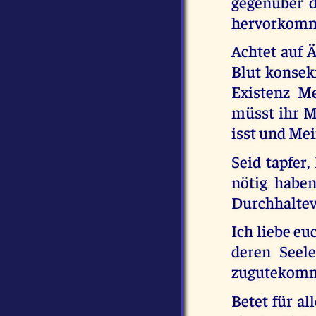
gegenüber d
hervorkomm
Achtet auf 
Blut konsek
Existenz Me
müsst ihr M
isst und Mei
Seid tapfer,
nötig habe
Durchhaltev
Ich liebe eu
deren Seel
zugutekom
Betet für al