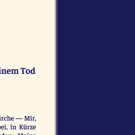
einem Tod
Kirche — Mir,
ei, in Kürze