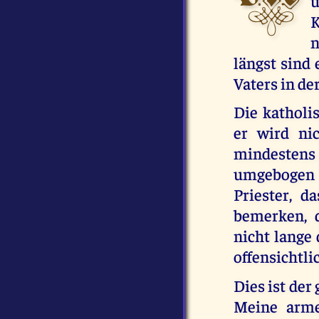
ü
K
n
längst sind 
Vaters in de
Die katholis
er wird ni
mindestens d
umgebogen h
Priester, d
bemerken, d
nicht lange 
offensichtli
Dies ist der
Meine arme