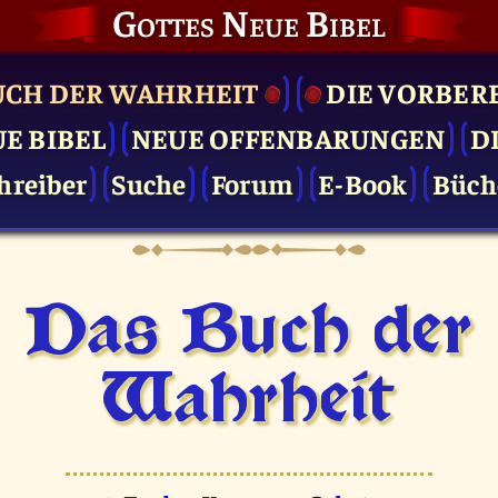
Gottes Neue Bibel
UCH DER WAHRHEIT
DIE VOR­BER
UE BIBEL
NEUE OFFENBARUNGEN
D
hreiber
Suche
Forum
E-Book
Büch
Das Buch der
Wahrheit