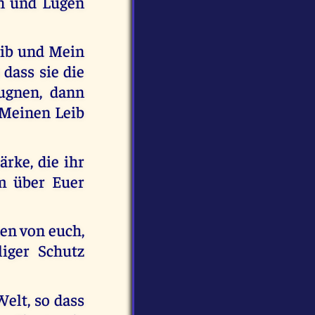
en und Lügen
eib und Mein
dass sie die
eugnen, dann
 Meinen Leib
ärke, die ihr
m über Euer
nen von euch,
iger Schutz
Welt, so dass