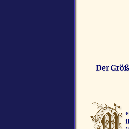
Der Größ
M
e
i