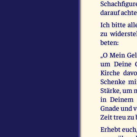
Schachfigu
darauf achte
Ich bitte al
zu widerste
beten:
„O Mein Gel
um Deine G
Kirche dav
Schenke mi
Stärke, um 
in Deinem 
Gnade und v
Zeit treu zu 
Erhebt euch