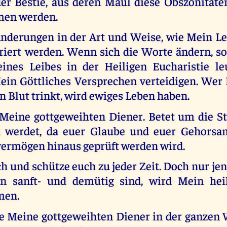
er Bestie, aus deren Maul diese Obszönität
en werden.
Änderungen in der Art und Weise, wie Mein L
riert werden. Wenn sich die Worte ändern, so 
ines Leibes in der Heiligen Eucharistie l
ein Göttliches Versprechen verteidigen. Wer
n Blut trinkt, wird ewiges Leben haben.
 Meine gottgeweihten Diener. Betet um die St
n werdet, da euer Glaube und euer Gehorsa
ermögen hinaus geprüft werden wird.
ch und schütze euch zu jeder Zeit. Doch nur je
en sanft- und demütig sind, wird Mein heil
men.
le Meine gottgeweihten Diener in der ganzen 