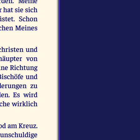
rden. Meine
hat sie sich
üstet. Schon
irchen Meines
ichristen und
häupter von
eine Richtung
Bischöfe und
nderungen zu
den. Es wird
rche wirklich
Tod am Kreuz.
unschuldige