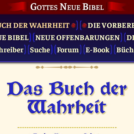
Gottes Neue Bibel
UCH DER WAHRHEIT
DIE VOR­BER
UE BIBEL
NEUE OFFENBARUNGEN
D
hreiber
Suche
Forum
E-Book
Büch
Das Buch der
Wahrheit