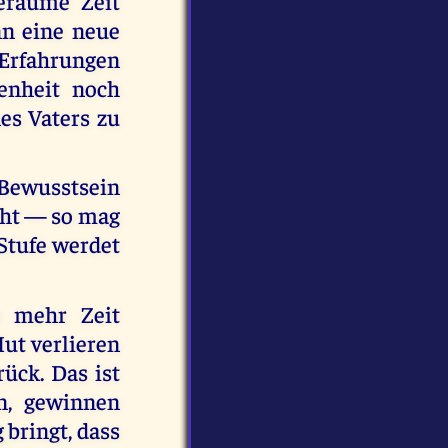
eraume Zeit
nn eine neue
 Erfahrungen
enheit noch
es Vaters zu
Bewusstsein
cht — so mag
Stufe werdet
e mehr Zeit
ut verlieren
rück. Das ist
en, gewinnen
 bringt, dass