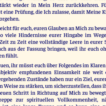
tärkt wieder in Mein Herz zurückkehren. F
ist eine Prüfung, die Ich zulasse, damit Meine 
vorgehen.
 leicht für euch, euren Glauben an Mich zu be
so viele Hindernisse eurer Hingabe im Wege
eit zu Zeit eine vollständige Leere in eurer 
ch aus der Fassung bringen, weil ihr euch o
en fühlt.
en, ihr müsst euch über Folgendes im Klaren 
ubjektiv empfundenen Einsamkeit nie weit e
ergehenden Zustände haben nur ein Ziel, eure
n Weise zu stärken, um sicherzustellen, dass i
euen Schritt in Richtung auf Mich zu bewegt
eppe zur spirituellen Vollkommenheit, 