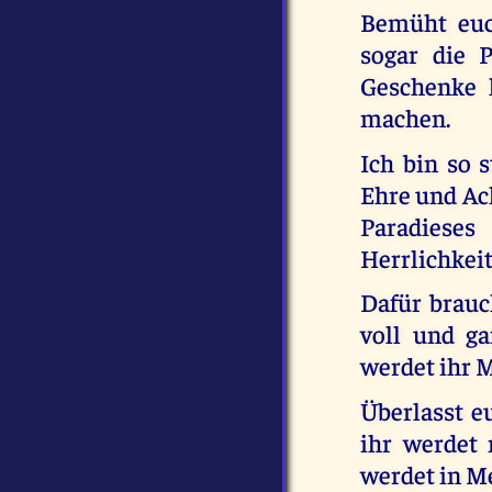
Bemüht euc
sogar die P
Geschenke 
machen.
Ich bin so 
Ehre und Ach
Paradiese
Herrlichkei
Dafür brauc
voll und ga
werdet ihr M
Überlasst e
ihr werdet 
werdet in M