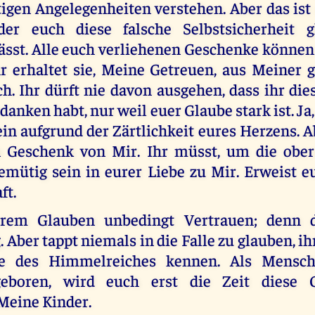
stigen Angelegenheiten verstehen. Aber das is
 der euch diese falsche Selbstsicherheit 
sst. Alle euch verliehenen Geschenke können
 erhaltet sie, Meine Getreuen, aus Meiner 
h. Ihr dürft nie davon ausgehen, dass ihr die
rdanken habt, nur weil euer Glaube stark ist. Ja
in aufgrund der Zärtlichkeit eures Herzens. 
n Geschenk von Mir. Ihr müsst, um die ober
emütig sein in eurer Liebe zu Mir. Erweist e
ft.
urem Glauben unbedingt Vertrauen; denn d
. Aber tappt niemals in die Falle zu glauben, ih
e des Himmelreiches kennen. Als Mensc
eboren, wird euch erst die Zeit diese 
 Meine Kinder.