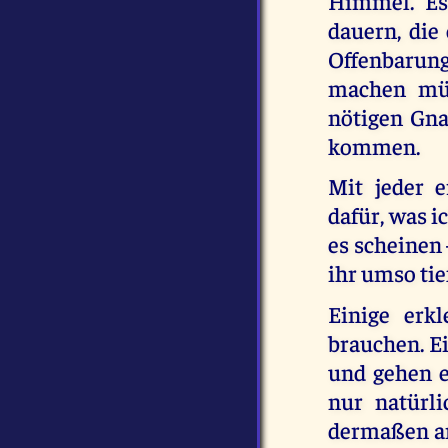
Himmel. Es
dauern, die
Offenbarung
machen müs
nötigen Gna
kommen.
Mit jeder 
dafür, was 
es scheinen
ihr umso ti
Einige erk
brauchen. E
und gehen ei
nur natürli
dermaßen an 