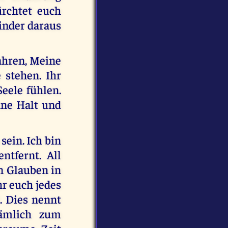
ürchtet euch
Kinder daraus
wahren, Meine
 stehen. Ihr
Seele fühlen.
hne Halt und
sein. Ich bin
ntfernt. All
n Glauben in
hr euch jedes
. Dies nennt
nämlich zum