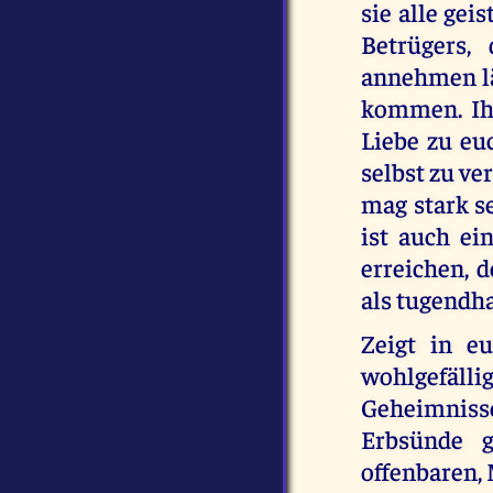
sie alle gei
Betrügers,
annehmen lä
kommen. Ihr
Liebe zu euc
selbst zu ve
mag stark se
ist auch ei
erreichen, d
als tugendha
Zeigt in e
wohlgefällig
Geheimniss
Erbsünde g
offenbaren,