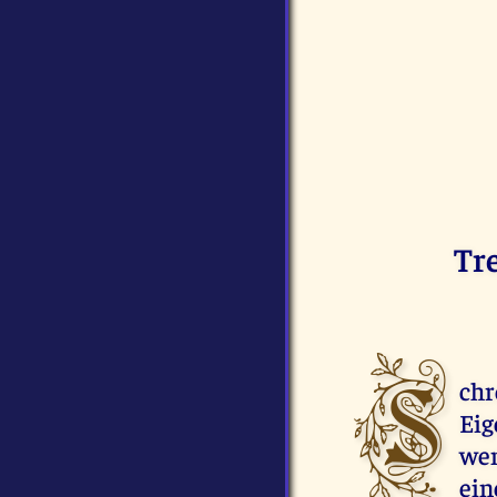
Tr
S
chr
Eig
wen
ein