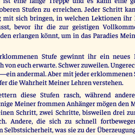
 ist eine lange Treppe und es kann eine g
 oberen Stufen zu erreichen. Jeder Schritt ka
 mit sich bringen, in welchen Lektionen ihr
st, bevor ihr die zur geistigen Vollkomm
den erlangen könnt, um in das Paradies Mein
erklommenen Stufe gewinnt ihr ein neues 
ich von euch erwarte. Schwer zuweilen. Ungere
 —ein andermal. Aber mit jeder erklommenen 
efer die Wahrheit Meiner Lehren verstehen.
lettern diese Stufen rasch, während ander
inige Meiner frommen Anhänger mögen den M
nen Schritt, zwei Schritte, bisweilen drei zu
ch. Andere, die sich zu schnell fortbeweg
Selbstsicherheit, was sie zu der Überzeugung