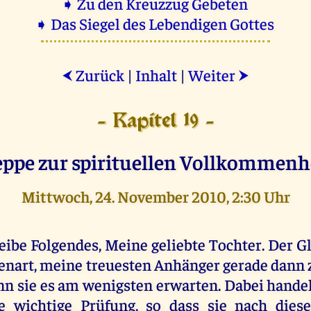
➧ Zu den Kreuzzug Gebeten
➧ Das Siegel des Lebendigen Gottes
Zurück
|
Inhalt
|
Weiter
⮜
⮞
- Kapitel 19 -
eppe zur spirituellen Vollkommenhe
Mittwoch, 24. November 2010, 2:30 Uhr
eibe Folgendes, Meine geliebte Tochter. Der G
enart, meine treuesten Anhänger gerade dann z
n sie es am wenigsten erwarten. Dabei handel
e wichtige Prüfung, so dass sie nach dies