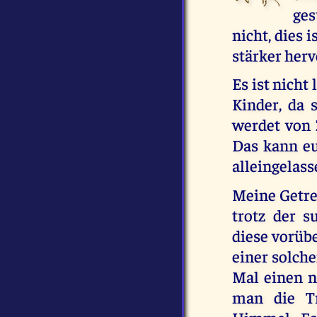
ges
nicht, dies 
stärker her
Es ist nicht
Kinder, da 
werdet von Z
Das kann eu
alleingelass
Meine Getreu
trotz der s
diese vorüb
einer solche
Mal einen n
man die Tr