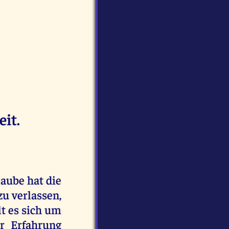
it.
laube hat die
u verlassen,
t es sich um
er Erfahrung