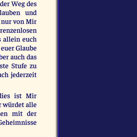
t der Weg des
glauben und
 nur von Mir
grenzenlosen
s allein euch
, euer Glaube
Aber auch das
ste Stufe zu
uch jederzeit
ies ist Mir
r würdet alle
hen mit der
Geheimnisse