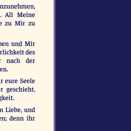
anzunehmen,
e. All Meine
e zu Mir zu
uben und Mir
rlichkeit des
r nach der
en.
r eure Seele
r geschieht,
gkeit.
n Liebe, und
en; denn ihr