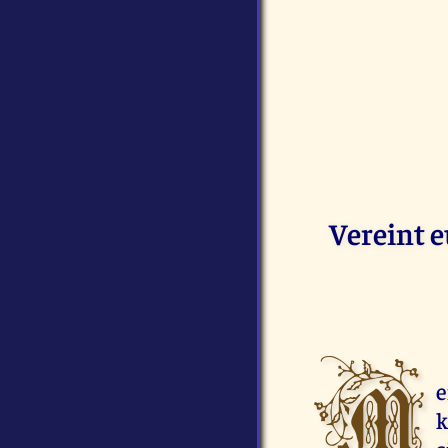
Vereint 
M
e
k