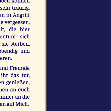
 doch können
sehr traurig.
n in Angriff
ie vergessen,
t, die hier
gentum sich
 sie sterben,
ebendig und
ieren.
 und Freunde
hr das tut,
en genießen,
chen an euch
 immer an die
uen auf Mich.