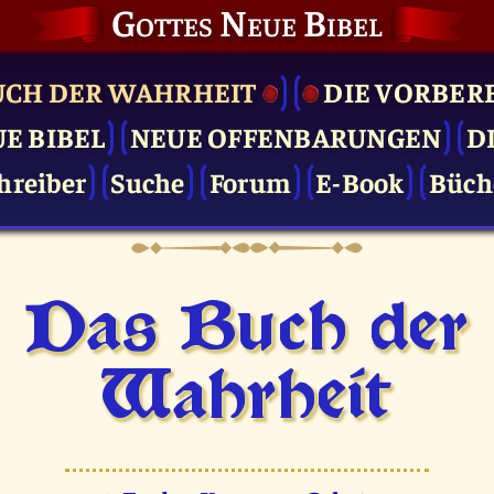
Gottes Neue Bibel
UCH DER WAHRHEIT
DIE VOR­BER
UE BIBEL
NEUE OFFENBARUNGEN
D
hreiber
Suche
Forum
E-Book
Büch
Das Buch der
Wahrheit