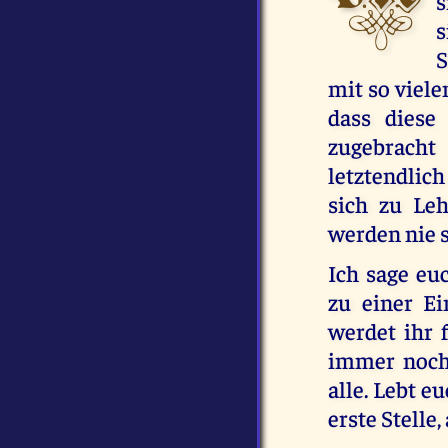
s
s
S
mit so viele
dass diese
zugebracht
letztendlich
sich zu Le
werden nie s
Ich sage eu
zu einer E
werdet ihr 
immer noch 
alle. Lebt e
erste Stelle