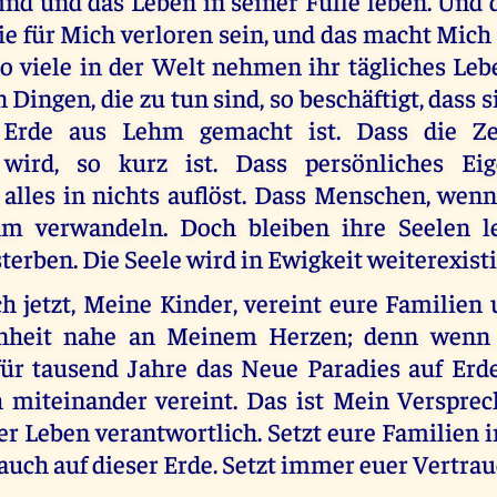
ind und das Leben in seiner Fülle leben. Und
ie für Mich verloren sein, und das macht Mich 
o viele in der Welt nehmen ihr tägliches Lebe
n Dingen, die zu tun sind, so beschäftigt, dass s
 Erde aus Lehm gemacht ist. Dass die Zei
 wird, so kurz ist. Dass persönliches Ei
 alles in nichts auflöst. Dass Menschen, wenn
hm verwandeln. Doch bleiben ihre Seelen l
terben. Die Seele wird in Ewigkeit weiterexist
ch jetzt, Meine Kinder, vereint eure Familien
inheit nahe an Meinem Herzen; denn wenn i
für tausend Jahre das Neue Paradies auf Erd
miteinander vereint. Das ist Mein Verspre
uer Leben verantwortlich. Setzt eure Familien
, auch auf dieser Erde. Setzt immer euer Vertra