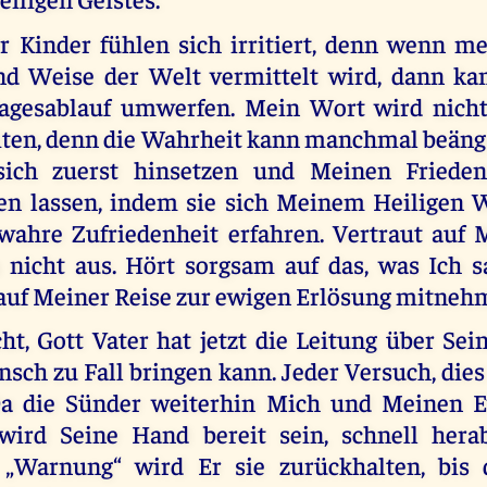
r Kinder fühlen sich irritiert, denn wenn m
nd Weise der Welt vermittelt wird, dann ka
agesablauf umwerfen. Mein Wort wird nicht 
iten, denn die Wahrheit kann manchmal beängs
ich zuerst hinsetzen und Meinen Frieden
n lassen, indem sie sich Meinem Heiligen W
wahre Zufriedenheit erfahren. Vertraut auf M
 nicht aus. Hört sorgsam auf das, was Ich s
auf Meiner Reise zur ewigen Erlösung mitneh
ht, Gott Vater hat jetzt die Leitung über Sei
sch zu Fall bringen kann. Jeder Versuch, dies
 Da die Sünder weiterhin Mich und Meinen E
, wird Seine Hand bereit sein, schnell her
„Warnung“ wird Er sie zurückhalten, bis