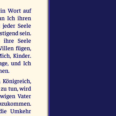
ein Wort auf
nn Ich ihren
jeder Seele
tigend sein.
 ihre Seele
illen fügen,
ich, Kinder.
age, und Ich
men.
n Königreich,
 zu tun, wird
wigen Vater
abzukommen.
 die Umkehr