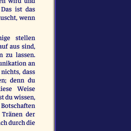
hen wird und
 Das ist das
äuscht, wenn
ige stellen
uf aus sind,
 zu lassen.
unikation an
nichts, dass
en; denn du
iese Weise
t du wissen,
 Botschaften
 Tränen der
ch durch die