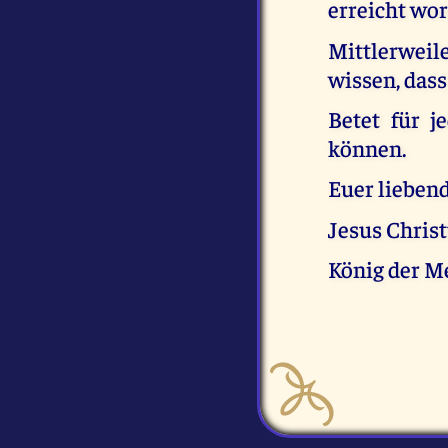
erreicht wor
Mittlerweil
wissen, dass
Betet für j
können.
Euer liebend
Jesus Chris
König der M