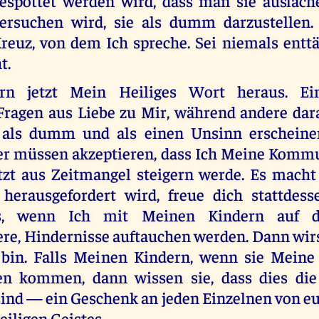
espottet werden wird, dass man sie auslac
ersuchen wird, sie als dumm darzustellen.
reuz, von dem Ich spreche. Sei niemals entt
t.
ern jetzt Mein Heiliges Wort heraus. Ein
 Fragen aus Liebe zu Mir, während andere dara
als dumm und als einen Unsinn erscheinen
r müssen akzeptieren, dass Ich Meine Komm
etzt aus Zeitmangel steigern werde. Es macht 
herausgefordert wird, freue dich stattdess
ss, wenn Ich mit Meinen Kindern auf d
e, Hindernisse auftauchen werden. Dann wirs
 bin. Falls Meinen Kindern, wenn sie Meine
nen kommen, dann wissen sie, dass dies die
ind — ein Geschenk an jeden Einzelnen von eu
iligen Geistes.