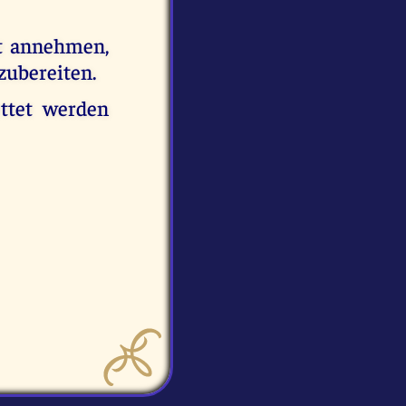
ht annehmen,
rzubereiten.
ettet werden