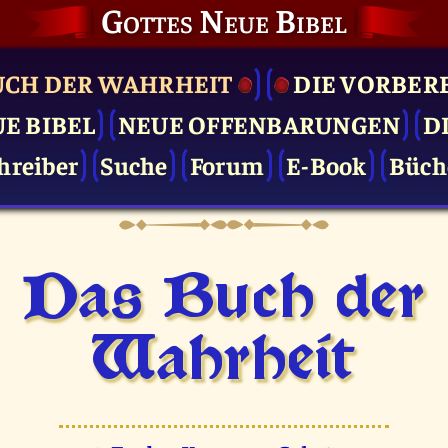
Gottes Neue Bibel
UCH DER WAHRHEIT
DIE VOR­BER
UE BIBEL
NEUE OFFENBARUNGEN
D
hreiber
Suche
Forum
E-Book
Büch
Das Buch der
Wahrheit