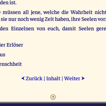
den ist.
e müssen all jene, welche die Wahrheit nic
 sie nur noch wenig Zeit haben, ihre Seelen vo
eden Einzelnen von euch, damit Seelen ger
er Erlöser
tus
enschheit
Zurück
|
Inhalt
|
Weiter
⮜
⮞