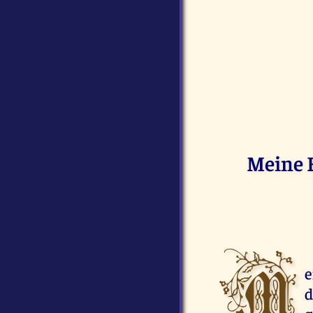
Meine 
M
e
d