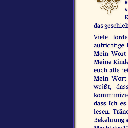
g
v
K
das geschieh
Viele ford
aufrichtige
Mein Wort 
Meine Kinde
euch alle j
Mein Wort 
weißt, da
kommunizier
dass Ich es
lesen, Trä
Bekehrung s
Macht des He