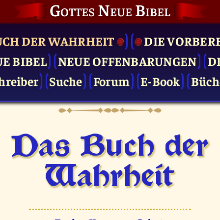
Gottes Neue Bibel
UCH DER WAHRHEIT
DIE VOR­BER
UE BIBEL
NEUE OFFENBARUNGEN
D
hreiber
Suche
Forum
E-Book
Büch
Das Buch der
Wahrheit