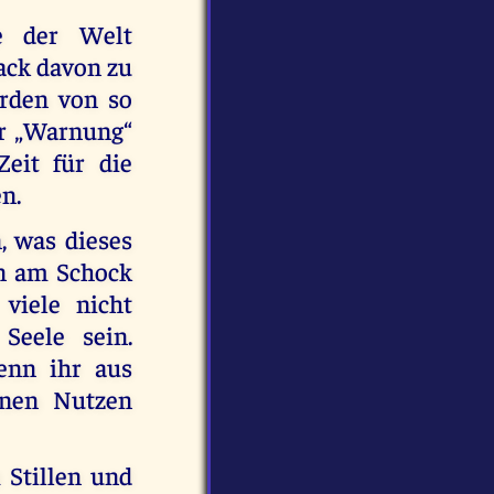
e der Welt
ack davon zu
erden von so
er „Warnung“
eit für die
n.
, was dieses
en am Schock
viele nicht
Seele sein.
wenn ihr aus
inen Nutzen
 Stillen und