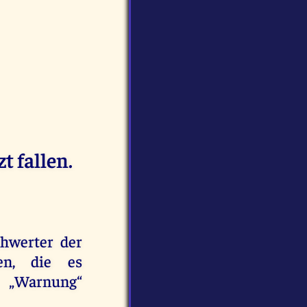
t fallen.
chwerter der
len, die es
 „Warnung“