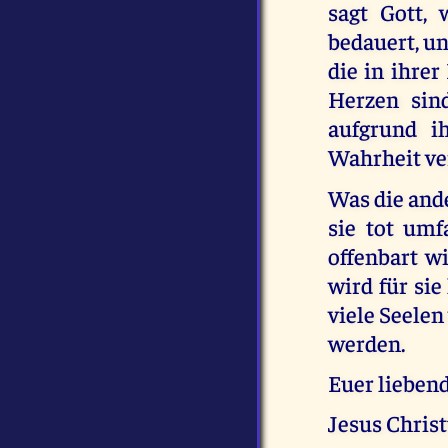
sagt Gott, 
bedauert, un
die in ihrer
Herzen sin
aufgrund ih
Wahrheit ve
Was die ande
sie tot umf
offenbart wi
wird für sie
viele Seele
werden.
Euer liebend
Jesus Chris