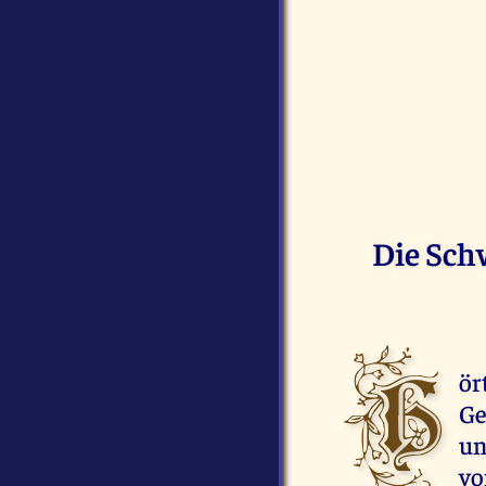
Die Schw
H
ör
Ge
un
vo