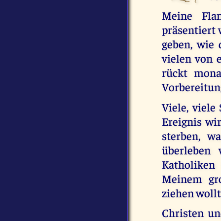
Meine Fla
präsentiert
geben, wie 
vielen von 
rückt mona
Vorbereitun
Viele, viel
Ereignis wi
sterben, w
überleben 
Katholiken 
Meinem gro
ziehen wollt
Christen un