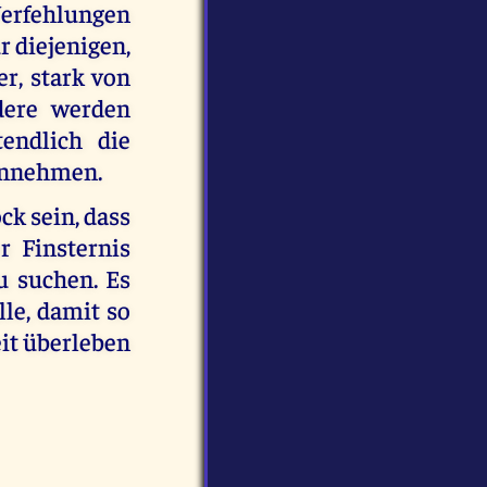
Verfehlungen
r diejenigen,
er, stark von
dere werden
tendlich die
annehmen.
ck sein, dass
r Finsternis
zu suchen. Es
lle, damit so
it überleben