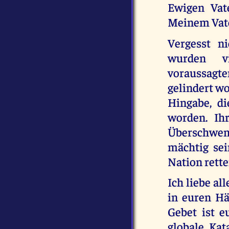
Ewigen Vat
Meinem Vate
Vergesst n
wurden vi
voraussagte
gelindert wo
Hingabe, d
worden. Ih
Überschwe
mächtig sei
Nation rette
Ich liebe al
in euren Hä
Gebet ist e
globale Kat