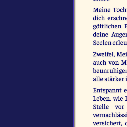
Meine Tochte
dich erschr
göttlichen 
deine Augen
Seelen erle
Zweifel, Mei
auch von M
beunruhigen
alle stärker
Entspannt e
Leben, wie 
Stelle vo
vernachläss
versichert