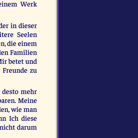
Meinem Werk
er in dieser
itere Seelen
en, die einem
den Familien
Mir betet und
e Freunde zu
, desto mehr
baren. Meine
den, wie man
nn Ich diese
 nicht darum