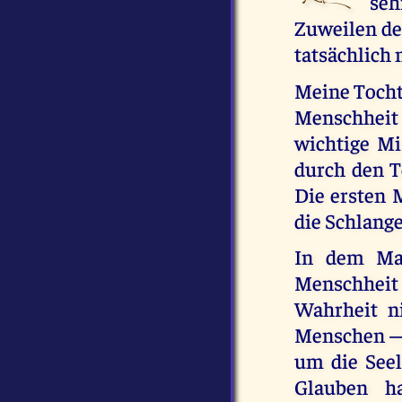
seh
Zuweilen de
tatsächlich 
Meine Tochte
Menschheit 
wichtige Mi
durch den Te
Die ersten 
die Schlange
In dem Maß
Menschheit
Wahrheit n
Menschen — d
um die Seel
Glauben ha