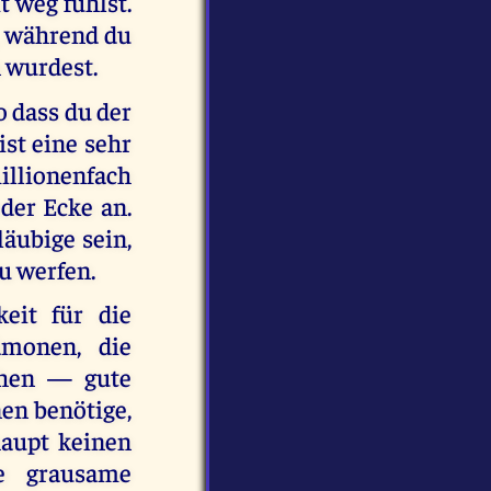
t weg fühlst.
, während du
n wurdest.
o dass du der
st eine sehr
illionenfach
eder Ecke an.
äubige sein,
u werfen.
eit für die
ämonen, die
chen — gute
nen benötige,
haupt keinen
ie grausame