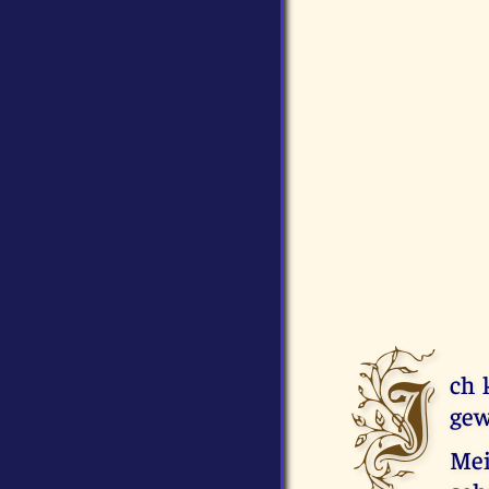
I
ch 
gew
Mei