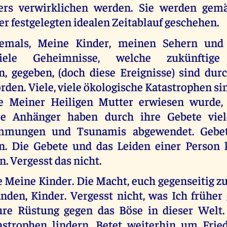
ers verwirklichen werden. Sie werden ge
r festgelegten idealen Zeitablauf geschehen.
iemals, Meine Kinder, meinen Sehern und
ele Geheimnisse, welche zukünftige 
n, gegeben, (doch diese Ereignisse) sind dur
rden. Viele, viele ökologische Katastrophen s
ie Meiner Heiligen Mutter erwiesen wurde,
re Anhänger haben durch ihre Gebete viel
mmungen und Tsunamis abgewendet. Gebet
n. Die Gebete und das Leiden einer Person
n. Vergesst das nicht.
le Meine Kinder. Die Macht, euch gegenseitig zu 
nden, Kinder. Vergesst nicht, was Ich früher 
ure Rüstung gegen das Böse in dieser Welt
astrophen lindern. Betet weiterhin um Frie