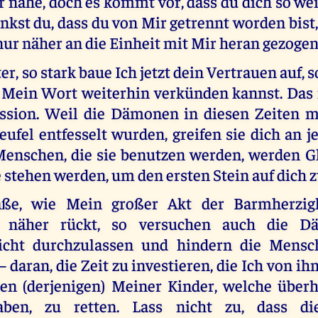
r nahe, doch es kommt vor, dass du dich so wei
nkst du, dass du von Mir getrennt worden bist
nur näher an die Einheit mit Mir heran gezoge
r, so stark baue Ich jetzt dein Vertrauen auf, s
Mein Wort weiterhin verkünden kannst. Das i
ssion. Weil die Dämonen in diesen Zeiten m
ufel entfesselt wurden, greifen sie dich an j
Menschen, die sie benutzen werden, werden Gl
 stehen werden, um den ersten Stein auf dich z
e, wie Mein großer Akt der Barmherzigk
 näher rückt, so versuchen auch die D
icht durchzulassen und hindern die Mens
aran, die Zeit zu investieren, die Ich von ih
en (derjenigen) Meiner Kinder, welche über
ben, zu retten. Lass nicht zu, dass d