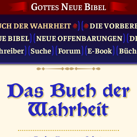
Gottes Neue Bibel
UCH DER WAHRHEIT
DIE VOR­BER
UE BIBEL
NEUE OFFENBARUNGEN
D
hreiber
Suche
Forum
E-Book
Büch
Das Buch der
Wahrheit