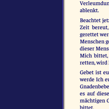
Verleumdun
ablenkt.
Beachtet je
Zeit bereut
gerettet wer
Menschen ge
dieser Mensc
Mich bittet
retten, wird
Gebet ist e
werde Ich e
Gnadenbebew
es auf dies
mächtigen G
bittet.