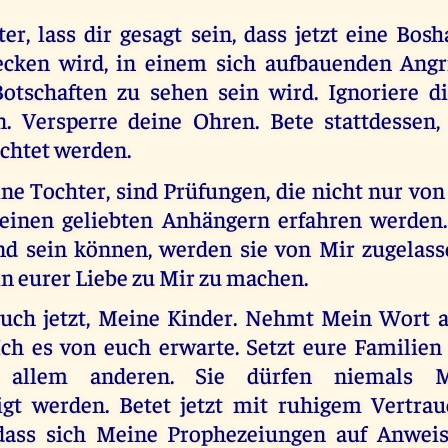
r, lass dir gesagt sein, dass jetzt eine Bosha
ecken wird, in einem sich aufbauenden Angri
Botschaften zu sehen sein wird. Ignoriere di
. Versperre deine Ohren. Bete stattdessen,
uchtet werden.
ne Tochter, sind Prüfungen, die nicht nur von
einen geliebten Anhängern erfahren werden.
d sein können, werden sie von Mir zugelas
 in eurer Liebe zu Mir zu machen.
uch jetzt, Meine Kinder. Nehmt Mein Wort a
Ich es von euch erwarte. Setzt eure Familien 
r allem anderen. Sie dürfen niemals M
igt werden. Betet jetzt mit ruhigem Vertra
, dass sich Meine Prophezeiungen auf Anwei