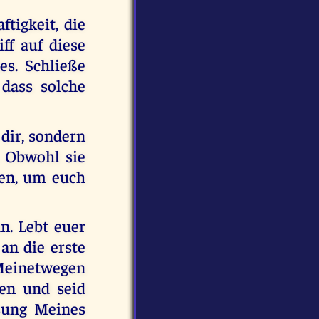
ftigkeit, die
ff auf diese
es. Schließe
 dass solche
 dir, sondern
 Obwohl sie
sen, um euch
n. Lebt euer
an die erste
einetwegen
uen und seid
sung Meines