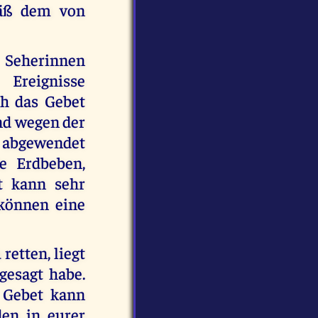
mäß dem von
 Seherinnen
Ereignisse
ch das Gebet
ind wegen der
 abgewendet
e Erdbeben,
 kann sehr
 können eine
retten, liegt
gesagt habe.
. Gebet kann
den in eurer