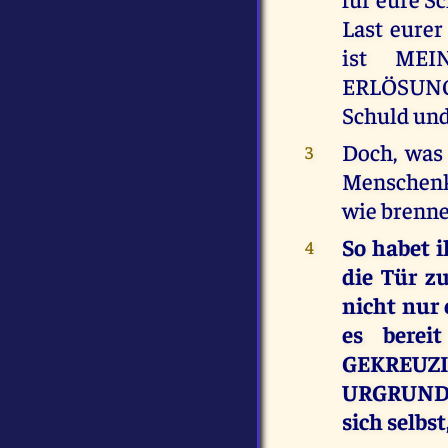
Last eurer
ist MEI
ERLÖSUNGS
Schuld und
Doch, was 
3
Menschenki
wie brenn
So habet i
4
die Tür z
nicht nur 
es bere
GEKREU
URGRUNDPO
sich selbs