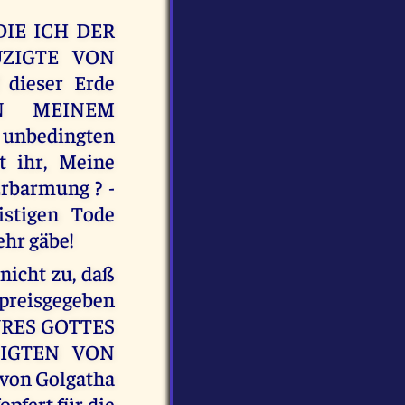
 DIE ICH DER
UZIGTE VON
dieser Erde
IN MEINEM
nbedingten
t ihr, Meine
rbarmung ? -
istigen Tode
ehr gäbe!
icht zu, daß
preisgegeben
 EURES GOTTES
ZIGTEN VON
 von Golgatha
opfert für die