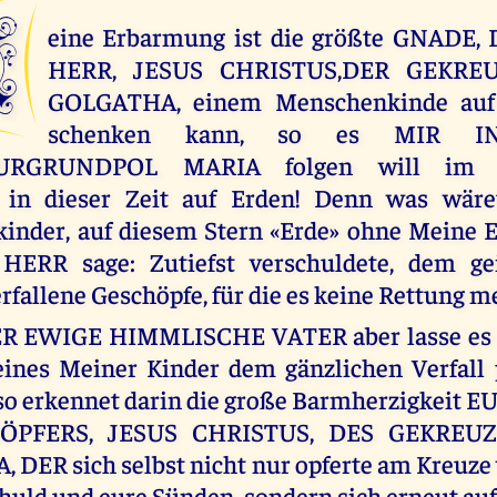
M
eine Erbarmung ist die größte GNADE,
HERR, JESUS CHRISTUS,DER GEKRE
GOLGATHA, einem Menschenkinde auf 
schenken kann, so es MIR 
URGRUNDPOL MARIA folgen will im u
in dieser Zeit auf Erden! Denn was wäre
inder, auf diesem Stern «Erde» ohne Meine E
ERR sage: Zutiefst verschuldete, dem ge
erfallene Geschöpfe, für die es keine Rettung m
ER EWIGE HIMMLISCHE VATER aber lasse es n
eines Meiner Kinder dem gänzlichen Verfall 
so erkennet darin die große Barmherzigkeit
ÖPFERS, JESUS CHRISTUS, DES GEKREU
DER sich selbst nicht nur opferte am Kreuze
chuld und eure Sünden, sondern sich erneut auf