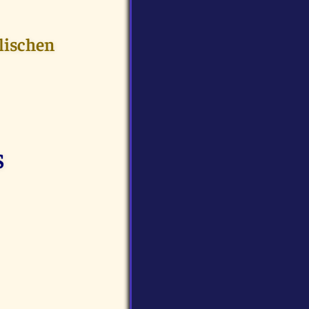
lischen
S