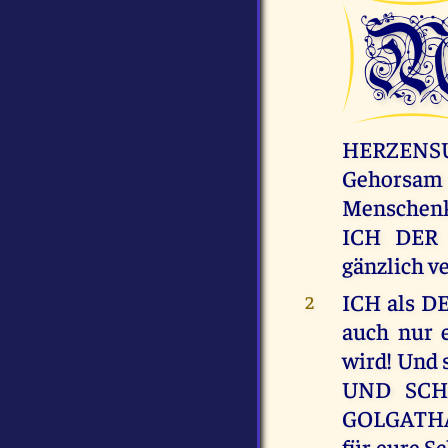
HERZENS
Gehorsam 
Menschenk
ICH DER H
gänzlich v
ICH als D
2
auch nur 
wird! Und 
UND SCH
GOLGATHA, 
für eure S