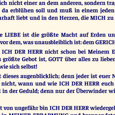
ich nicht einer an dem anderen, sondern tra
e da erblühen soll und muß in einem jeden
haft liebt und in den Herzen, die MICH zu l
e LIEBE ist die größte Macht auf Erden u
vor dem, was unausbleiblich ist: dem GERIC
 ICH DER HERR nicht schon bei Meinem E
 größte Gebot ist, GOTT über alles zu lieb
ie sich selbst!
t dieses augenblicklich; denn jeder ist euer
t nicht, wann und wie ICH DER HERR euch 
 in der Geduld; denn nur der Überwinder wi
t von ungefähr bin ICH DER HERR wiederg
de in MEINER ERBARMUNG und brennendst