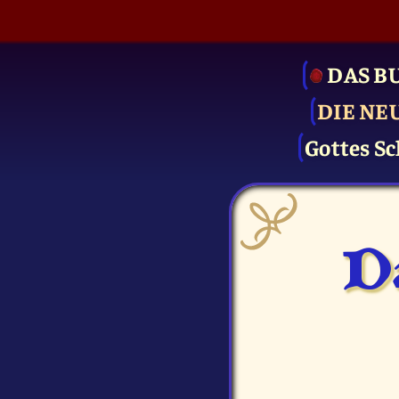
DAS B
DIE NE
Gottes Sc
D