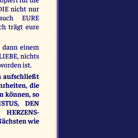
DIE nicht nur
auch EURE
h trägt eure
st dann einem
LIEBE, nichts
orden ist.
h aufschließt
heiten, die
in können, so
ISTUS, DEN
 HERZENS-
Nächsten wie