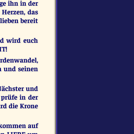
ge ihn in der
 Herzen, das
ieben bereit
nd wird euch
HT!
rdenwandel,
en und seinen
 Nächster und
prüfe in der
rd die Krone
ekommen auf
en LIEBE um