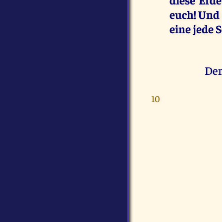
euch! Und 
eine jede 
Den
10