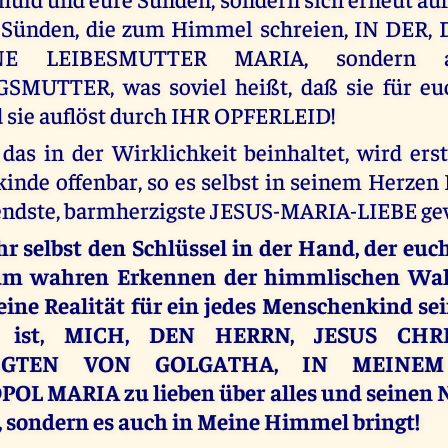
 Sünden, die zum Himmel schreien, IN DER, 
NE LEIBESMUTTER MARIA, sondern 
MUTTER, was soviel heißt, daß sie für euc
 sie auflöst durch IHR OPFERLEID!
das in der Wirklichkeit beinhaltet, wird er
nde offenbar, so es selbst in seinem Herzen 
endste, barmherzigste JESUS-MARIA-LIEBE gew
hr selbst den Schlüssel in der Hand, der euc
um wahren Erkennen der himmlischen Wahr
eine Realität für ein jedes Menschenkind se
it ist, MICH, DEN HERRN, JESUS CHR
ZIGTEN VON GOLGATHA, IN MEINEM
L MARIA zu lieben über alles und seinen 
t, sondern es auch in Meine Himmel bringt!