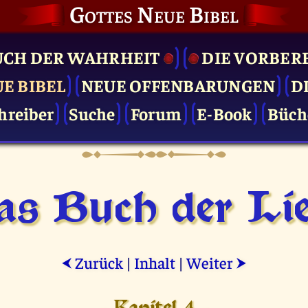
Gottes Neue Bibel
UCH DER WAHRHEIT
DIE VOR­BER
UE BIBEL
NEUE OFFENBARUNGEN
D
hreiber
Suche
Forum
E-Book
Büch
as Buch der Lie
Zurück
|
Inhalt
|
Weiter
⮜
⮞