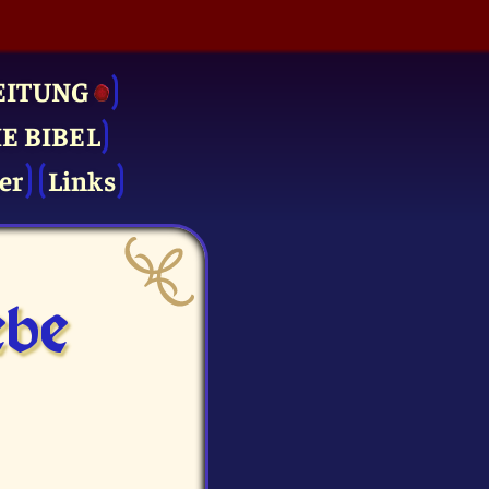
EITUNG
IE BIBEL
er
Links
be