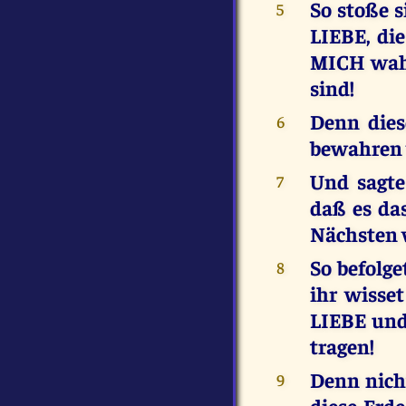
So stoße s
5
LIEBE, di
MICH wahr
sind!
Denn dies
6
bewahren 
Und sagte
7
daß es das
Nächsten w
So befolge
8
ihr wisse
LIEBE und
tragen!
Denn nich
9
diese Er