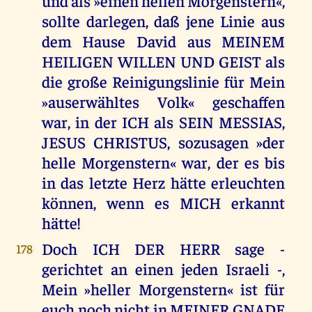
und als »einen hellen Morgenstern«,
sollte darlegen, daß jene Linie aus
dem Hause David aus MEINEM
HEILIGEN WILLEN UND GEIST als
die große Reinigungslinie für Mein
»auserwähltes Volk« geschaffen
war, in der ICH als SEIN MESSIAS,
JESUS CHRISTUS, sozusagen »der
helle Morgenstern« war, der es bis
in das letzte Herz hätte erleuchten
können, wenn es MICH erkannt
hätte!
Doch ICH DER HERR sage -
178
gerichtet an einen jeden Israeli -,
Mein »heller Morgenstern« ist für
euch noch nicht in MEINER GNADE