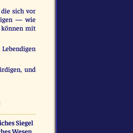
 die sich vor
eigen — wie
— können mit
s Lebendigen
ürdigen, und
s
iches Siegel
iches Wesen