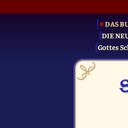
DAS B
DIE NE
Gottes Sc
S