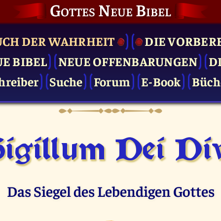
Gottes Neue Bibel
UCH DER WAHRHEIT
DIE VOR­BER
UE BIBEL
NEUE OFFENBARUNGEN
D
hreiber
Suche
Forum
E-Book
Büch
igillum Dei Di
Das Siegel des Lebendigen Gottes