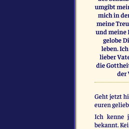
umgibt mein
mich in de
meine Treue
und meine L
gelobe D
leben. Ich
lieber Vat
die Gotthei
der 
Geht jetzt h
euren gelieb
Ich kenne j
bekannt. Kei