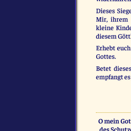
Dieses Siege
Mir, ihrem
kleine Kind
diesem Gött
Erhebt euch
Gottes.
Betet diese
empfangt es
O mein Gott
des Schutz