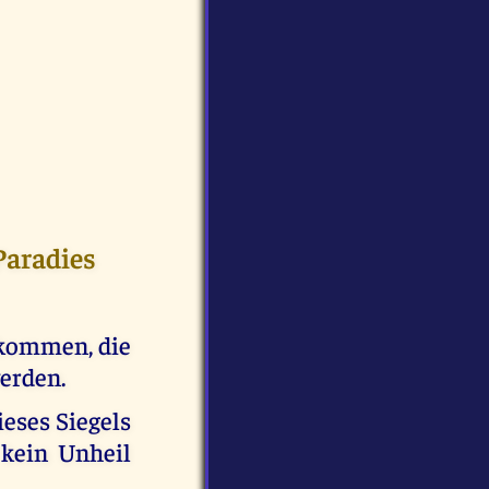
Paradies
tkommen, die
erden.
ieses Siegels
kein Unheil