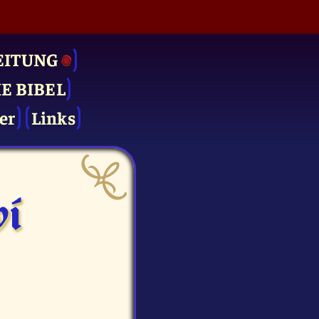
EITUNG
IE BIBEL
er
Links
vi