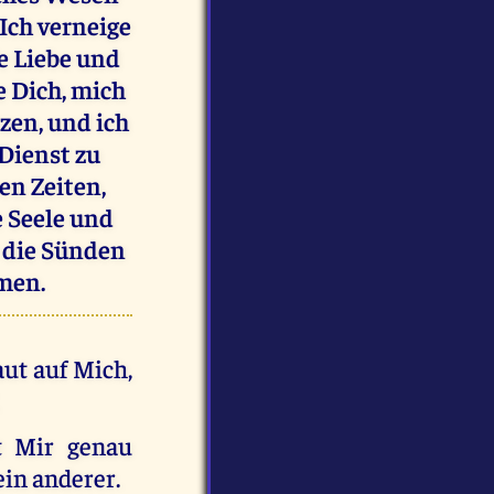
Ich verneige
e Liebe und
e Dich, mich
zen, und ich
Dienst zu
sen Zeiten,
e Seele und
r die Sünden
Amen.
aut auf Mich,
st Mir genau
ein anderer.